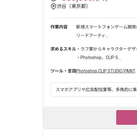
渋谷（東京都）
作業内容
新規スマートフォンゲーム開発
リードアーティ...
求めるスキル
・ラフ案からキャラクターデザ
・Photoshop、CLIP S...
ツール・言語
Photoshop
,
CLIP STUDIO PAINT
スマホアプリや広告配信業等、多角的に事業