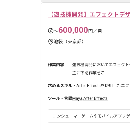
【遊技機開発】エフェクトデ
600,000
〜
円／月
池袋（東京都）
作業内容
遊技機開発においてエフェクト
主に下記作業をご...
求めるスキル
・After Effectsを使用し
ツール・言語
Maya
,
After Effects
コンシューマーゲームやモバイルアプリゲー