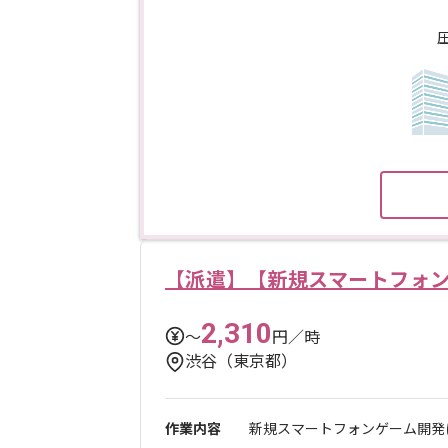
【派遣】【新規スマートフォ
2,310
〜
円／時
渋谷（東京都）
作業内容
新規スマートフォンゲーム開発