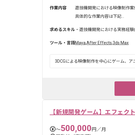
作業内容
遊技機開発における映像制作案
具体的な作業内容は下記...
求めるスキル
・遊技機開発における実務経験(
ツール・言語
Maya
,
After Effects
,
3ds Max
3DCGによる映像制作を中心にゲーム、アニ
【新規開発ゲーム】エフェク
500,000
〜
円／月