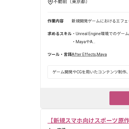
不動前（東京都）
作業内容
新規開発ゲームにおけるエフェ
求めるスキル
・Unreal Engine環境でのゲ
・MayaやA...
ツール・言語
After Effects
,
Maya
ゲーム開発やCGを用いたコンテンツ制作、
【新規スマホ向けスポーツ原作