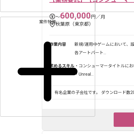
600,000
〜
円／月
案件特徴
秋葉原（東京都）
作業内容
新規/運用中ゲームにおいて、
各アートパート...
求めるスキル
・コンシューマータイトルにおけ
・Unreal...
有名企業の子会社です。 ダウンロード数20