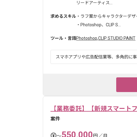
リードアーティス...
求めるスキル
・ラフ案からキャラクターデザ
・Photoshop、CLIP S...
ツール・言語
Photoshop
,
CLIP STUDIO PAINT
スマホアプリや広告配信業等、多角的に事業
【業務委託】【新規スマート
案件
550,000
〜
円／月