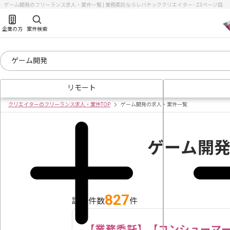
ゲーム開発のフリーランス求人・案件一覧 | 業務委託ならレバテッククリエイター - 23ページ目
企業の方
案件検索
リモート
クリエイターのフリーランス求人・案件TOP
ゲーム開発の求人・案件一覧
ゲーム開
827
該当件数
件
【業務委託】【コンシューマ