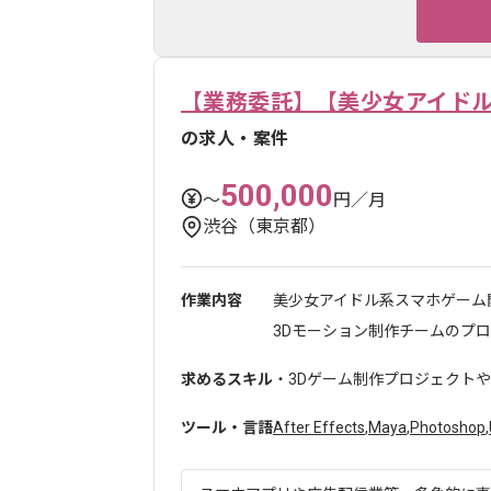
【業務委託】【美少女アイドル
の求人・案件
500,000
〜
円／月
渋谷（東京都）
作業内容
美少女アイドル系スマホゲーム
3Dモーション制作チームのプロジ
求めるスキル
・3Dゲーム制作プロジェクトやC
ツール・言語
After Effects
,
Maya
,
Photoshop
,