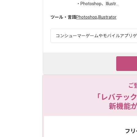
・Photoshop、Illustr...
ツール・言語
Photoshop
,
Illustrator
コンシューマーゲームやモバイルアプリゲー
ご
「レバテック
新機能
フリ