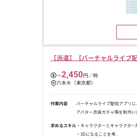
【派遣】【バーチャルライブ
2,450
〜
円／時
六本木（東京都）
作業内容
バーチャルライブ配信アプリに
アバター衣装ガチャ等を制作いた
求めるスキル
・キャラクターとキャラクター
・3Dになることを考...