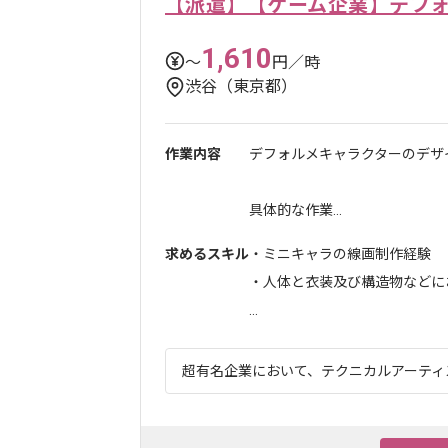
【派遣】【ゲーム企業】デフ
1,610
〜
円／時
渋谷（東京都）
作業内容
デフォルメキャラクターのデザ
具体的な作業...
求めるスキル
・ミニキャラの線画制作経験
・人体と衣装及び構造物などに
...
超有名企業において、テクニカルアーティス