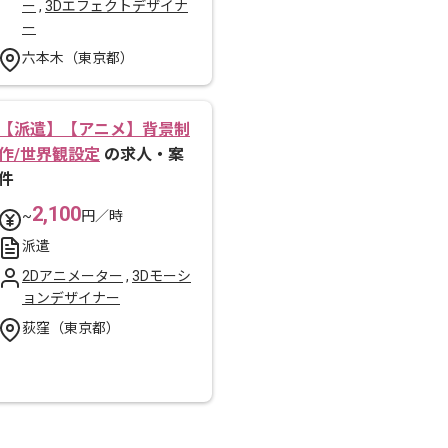
ー
,
3Dエフェクトデザイナ
ー
六本木（東京都）
【派遣】【アニメ】背景制
作/世界観設定
の求人・案
件
2,100
~
円／時
派遣
2Dアニメーター
,
3Dモーシ
ョンデザイナー
荻窪（東京都）