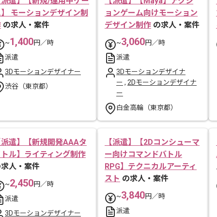
【派遣】【新規/運用中ゲー
【派遣】【Maya】アクシ
ム】 モーションデザイン制
ョンゲーム向けモーション
作
の求人・案件
デザイン制作
の求人・案件
1,400
3,060
~
円／時
~
円／時
派遣
派遣
3Dモーションデザイナー
3Dモーションデザイナ
ー
,
2Dモーションデザイナ
渋谷（東京都）
ー
白金高輪（東京都）
【派遣】【新規開発AAAタ
【派遣】【2Dコンシューマ
イトル】ライティング制作
ー向けコマンドバトル
の求人・案件
RPG】テクニカルアーティ
スト
の求人・案件
2,450
~
円／時
3,840
~
円／時
派遣
派遣
3Dモーションデザイナー