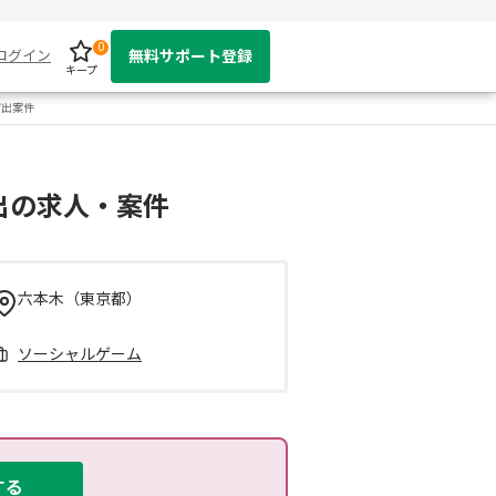
0
ログイン
無料サポート登録
キープ
演出案件
演出の求人・案件
六本木（東京都）
ソーシャルゲーム
する