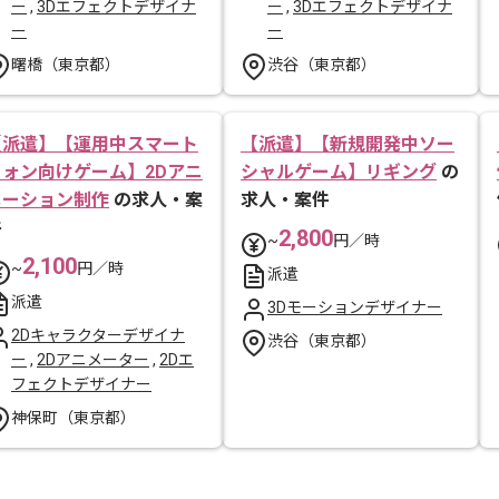
ー
,
3Dエフェクトデザイナ
ー
,
3Dエフェクトデザイナ
ー
ー
曙橋（東京都）
渋谷（東京都）
【派遣】【運用中スマート
【派遣】【新規開発中ソー
フォン向けゲーム】2Dアニ
シャルゲーム】リギング
の
メーション制作
の求人・案
求人・案件
件
2,800
~
円／時
2,100
~
円／時
派遣
派遣
3Dモーションデザイナー
2Dキャラクターデザイナ
渋谷（東京都）
ー
,
2Dアニメーター
,
2Dエ
フェクトデザイナー
神保町（東京都）