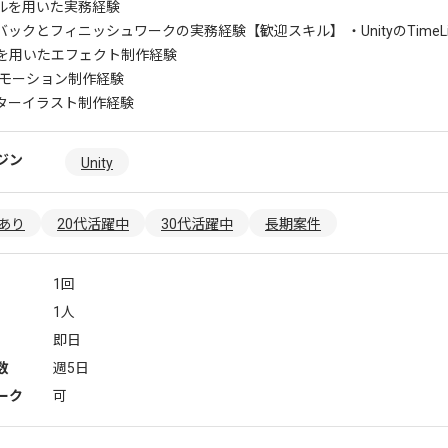
ールを用いた実務経験
バックとフィニッシュワークの実務経験
【歓迎スキル】 ・UnityのTim
kenを用いたエフェクト制作経験
ラモーション制作経験
ターイラスト制作経験
ジン
Unity
あり
20代活躍中
30代活躍中
長期案件
1回
1人
即日
数
週5日
ーク
可