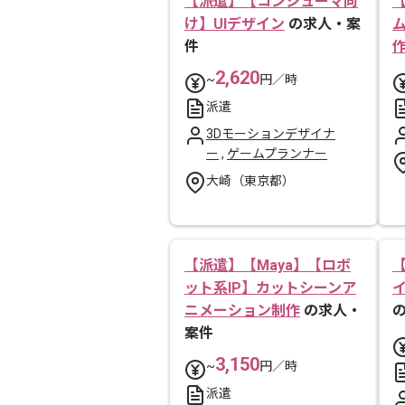
【派遣】【コンシューマ向
け】UIデザイン
の求人・案
件
2,620
~
円／時
派遣
3Dモーションデザイナ
ー
,
ゲームプランナー
大崎（東京都）
【派遣】【Maya】【ロボ
ット系IP】カットシーンア
ニメーション制作
の求人・
案件
3,150
~
円／時
派遣