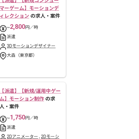
【派遣】【新規コンシュー
マーゲーム】モーションデ
ィレクション
の求人・案件
2,800
~
円／時
派遣
3Dモーションデザイナー
大森（東京都）
【派遣】【新規/運用中ゲー
ム】モーション制作
の求
人・案件
1,750
~
円／時
派遣
2Dアニメーター
,
2Dモーシ