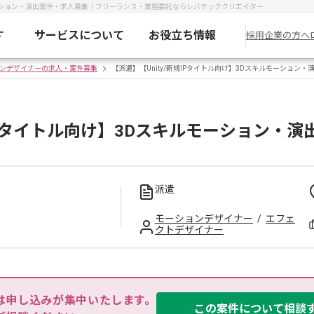
ルモーション・演出案件・求人募集｜フリーランス・業務委託ならレバテッククリエイター
す
サービスについて
お役立ち情報
採用企業の方へ
ンデザイナーの求人・案件募集
【派遣】【Unity/新規IPタイトル向け】3Dスキルモーション・
規IPタイトル向け】3Dスキルモーション・
派遣
モーションデザイナー
/
エフェ
クトデザイナー
は申し込みが集中いたします。

この案件について相談