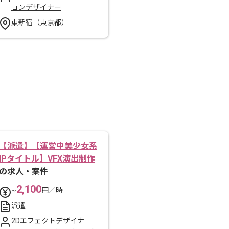
ョンデザイナー
東新宿（東京都）
【派遣】【運営中美少女系
IPタイトル】VFX演出制作
の求人・案件
2,100
~
円／時
派遣
2Dエフェクトデザイナ