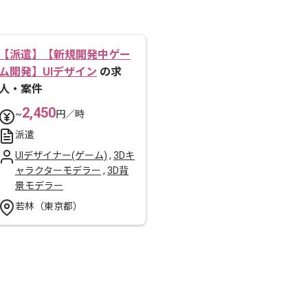
【派遣】【新規開発中ゲー
ム開発】UIデザイン
の求
人・案件
2,450
~
円／時
派遣
UIデザイナー(ゲーム)
,
3Dキ
ャラクターモデラー
,
3D背
景モデラー
若林（東京都）