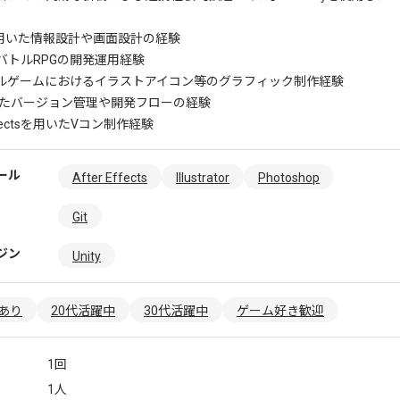
aを用いた情報設計や画面設計の経験
バトルRPGの開発運用経験
ルゲームにおけるイラストアイコン等のグラフィック制作経験
用いたバージョン管理や開発フローの経験
Effectsを用いたVコン制作経験
ール
After Effects
Illustrator
Photoshop
Git
ジン
Unity
あり
20代活躍中
30代活躍中
ゲーム好き歓迎
1回
1人