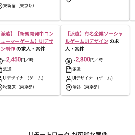
東新宿（東京都）
【派遣】【新規開発中コン
【派遣】有名企業ソーシャ
シューマーゲーム】UIデザ
ルゲームUIデザイン
の求
イン制作
の求人・案件
人・案件
2,450
2,800
~
円／時
~
円／時
派遣
派遣
UIデザイナー(ゲーム)
UIデザイナー(ゲーム)
秋葉原（東京都）
渋谷（東京都）
リモートワーク が可能な案件