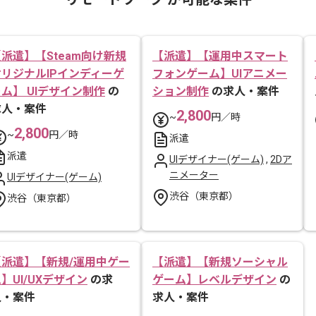
派遣】【Steam向け新規
【派遣】【運用中スマート
オリジナルIPインディーゲ
フォンゲーム】UIアニメー
ム】 UIデザイン制作
の
ション制作
の求人・案件
求人・案件
2,800
~
円／時
2,800
~
円／時
派遣
派遣
UIデザイナー(ゲーム)
,
2Dア
ニメーター
UIデザイナー(ゲーム)
渋谷（東京都）
渋谷（東京都）
【派遣】【新規/運用中ゲー
【派遣】【新規ソーシャル
】UI/UXデザイン
の求
ゲーム】レベルデザイン
の
人・案件
求人・案件