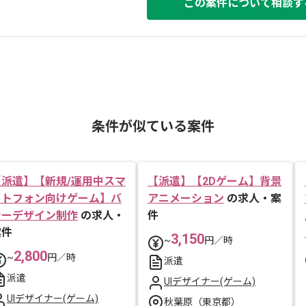
この案件について相談す
条件が似ている案件
【派遣】【新規/運用中スマ
【派遣】【2Dゲーム】背景
ートフォン向けゲーム】バ
アニメーション
の求人・案
ナーデザイン制作
の求人・
件
案件
3,150
~
円／時
2,800
~
円／時
派遣
派遣
UIデザイナー(ゲーム)
UIデザイナー(ゲーム)
秋葉原（東京都）