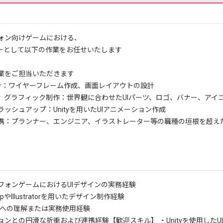
ォン向けゲームにおける、
ナーとして以下の作業をお任せいたします
業をご担当いただきます
X設計：ワイヤーフレーム作成、画面レイアウトの設計
、グラフィック制作：世界観に合わせたUIパーツ、ロゴ、バナー、アイ
ッシュアップ：Unityを用いたUIアニメーション作成
携：プランナー、エンジニア、イラストレーター等の職種の垣根を超え
フォンゲームにおけるUIデザインの実務経験
hopやIllustratorを用いたデザイン制作経験
作業への理解または実務使用経験
ョンとの円滑な折衝および連携経験
【歓迎スキル】 ・Unityを使用し