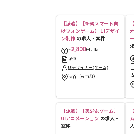
【派遣】【新規スマート向
【
けフォンゲーム】 UIデザイ
ン制作
の求人・案件
ー
2,800
~
円／時
派遣
UIデザイナー(ゲーム)
渋谷（東京都）
【派遣】【美少女ゲーム】
UIアニメーション
の求人・
ム
案件