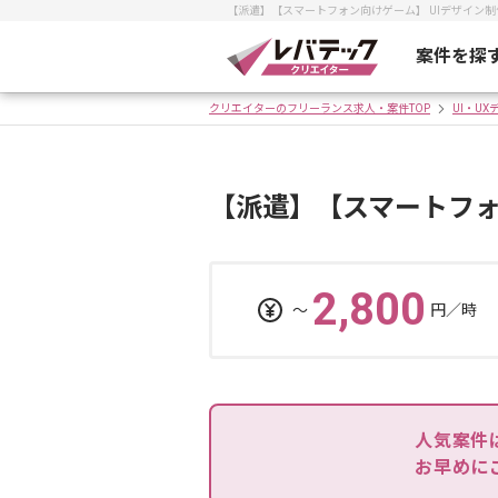
【派遣】【スマートフォン向けゲーム】 UIデザイン
案件を探
クリエイターのフリーランス求人・案件TOP
UI・U
【派遣】【スマートフォ
2,800
〜
円／時
人気案件
お早めに