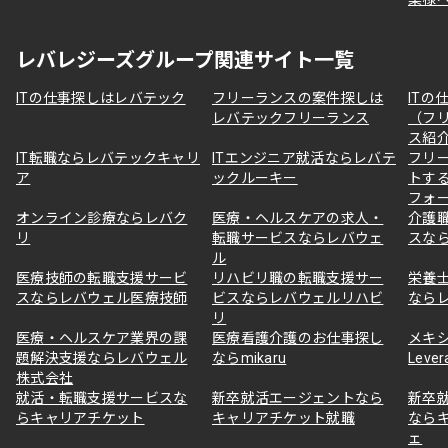
レバレジーズグループ関連サイト一覧
ITの仕事探しはレバテック
フリーランスの案件探しは
ITの
レバテックフリーランス
（フ
ス紹
IT転職ならレバテックキャリ
ITエンジニア就活ならレバテ
フリ
ア
ックルーキー
トす
フォ
オンライン診療ならレバク
医療・ヘルスケアの求人・
介護
リ
転職サービスならレバウェ
スな
ル
医療技師の転職支援サービ
リハビリ職の転職支援サー
栄養
スならレバウェル医療技師
ビスならレバウェルリハビ
なら
リ
医療・ヘルスケア業界の課
医療看護介護のお仕事探し
メキ
題解決支援ならレバウェル
ならmikaru
Lever
株式会社
就活・転職支援サービスな
新卒就活エージェントなら
新卒
らキャリアチケット
キャリアチケット就職
なら
ェ