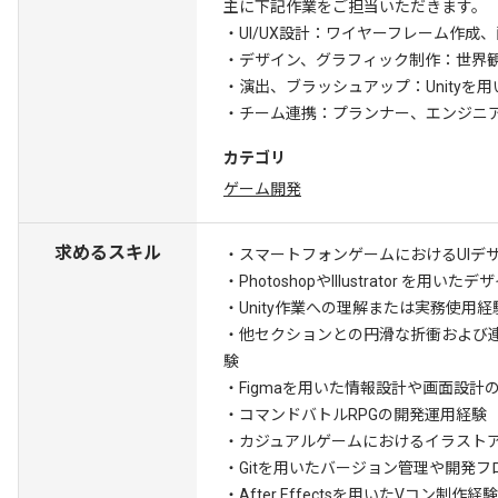
主に下記作業をご担当いただきます。
・UI/UX設計：ワイヤーフレーム作成
・デザイン、グラフィック制作：世界観
・演出、ブラッシュアップ：Unityを
・チーム連携：プランナー、エンジニ
カテゴリ
ゲーム開発
求めるスキル
・スマートフォンゲームにおけるUIデ
・PhotoshopやIllustrator を用い
・Unity作業への理解または実務使用経
・他セクションとの円滑な折衝および
験
・Figmaを用いた情報設計や画面設計
・コマンドバトルRPGの開発運用経験
・カジュアルゲームにおけるイラスト
・Gitを用いたバージョン管理や開発フ
・After Effectsを用いたVコン制作経験