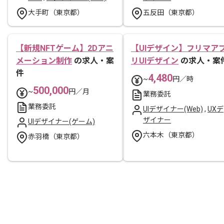
大手町（東京都）
五反田（東京都）
【新規NFTゲーム】2Dアニ
【UIデザイン】フリマア
メーション制作
の求人・案
リUIデザイン
の求人・案
件
4,480
~
円／時
500,000
~
円／月
業務委託
業務委託
UIデザイナー(Web)
,
UXデ
ザイナー
UIデザイナー(ゲーム)
六本木（東京都）
赤羽橋（東京都）