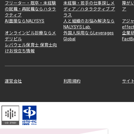
フリーター・既卒・未経験
未経験・若手の仕事探しメ
障が
の就職・再就職ならハタラ
ディア／ハタラクティブ プ
ア
クティブ
ラス
AI面接ならNALYSYS
人と組織のお悩み解決なら
アジャ
NALYSYS Lab.
effec
オンラインピル診療ならメ
外国人採用ならLeverages
企業
デリピル
Global
Fact
レバウェル保育士 保育士向
けお役立ち情報
運営会社
利用規約
サイ