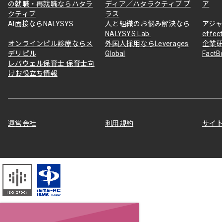
の就職・再就職ならハタラ
ディア／ハタラクティブ プ
ア
クティブ
ラス
AI面接ならNALYSYS
人と組織のお悩み解決なら
アジャ
NALYSYS Lab.
effec
オンラインピル診療ならメ
外国人採用ならLeverages
企業
デリピル
Global
Fact
レバウェル保育士 保育士向
けお役立ち情報
運営会社
利用規約
サイ