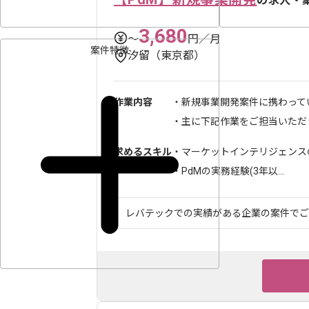
の求人・
3,680
〜
円／月
案件特徴
汐留（東京都）
作業内容
・新規事業開発案件に携わって
・主に下記作業をご担当いただきま
求めるスキル
・マーケットインテリジェンスの
・PdMの実務経験(3年以...
レバテックでの実績がある企業の案件でござい