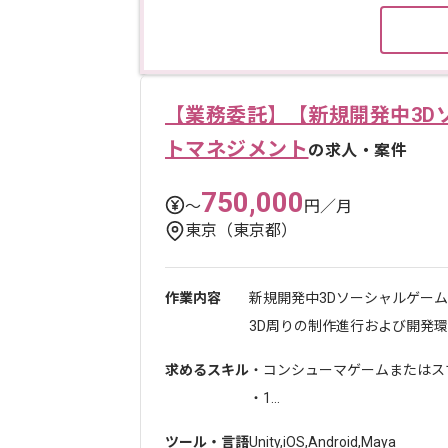
【業務委託】【新規開発中3D
トマネジメント
の求人・案件
750,000
〜
円／月
東京（東京都）
作業内容
新規開発中3Dソーシャルゲー
3D周りの制作進行および開発環境.
求めるスキル
・コンシューマゲームまたはス
・1...
ツール・言語
Unity
,
iOS
,
Android
,
Maya