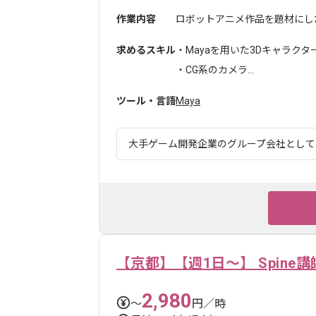
作業内容
ロボットアニメ作品を題材にした
求めるスキル
・Mayaを用いた3Dキャラク
・CG系のカメラ...
ツール・言語
Maya
大手ゲーム開発企業のグループ会社としてゲ
【京都】【週1日～】 Spine講
2,980
〜
円／時