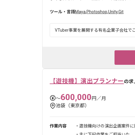
ツール・言語
Maya
,
Photoshop
,
Unity
,
Git
VTuber事業を展開する有名企業子会社でご
【遊技機】演出プランナー
の求
600,000
〜
円／月
池袋（東京都）
作業内容
・遊技機向けの演出企画案件に
・主に下記作業をご担当いた...