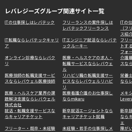
レバレジーズグループ関連サイト一覧
ITの仕事探しはレバテック
フリーランスの案件探しは
ITの
レバテックフリーランス
（フ
ス紹
IT転職ならレバテックキャリ
ITエンジニア就活ならレバテ
フリ
ア
ックルーキー
トす
フォ
オンライン診療ならレバク
医療・ヘルスケアの求人・
介護
リ
転職サービスならレバウェ
スな
ル
医療技師の転職支援サービ
リハビリ職の転職支援サー
栄養
スならレバウェル医療技師
ビスならレバウェルリハビ
なら
リ
医療・ヘルスケア業界の課
医療看護介護のお仕事探し
メキ
題解決支援ならレバウェル
ならmikaru
Lever
株式会社
就活・転職支援サービスな
新卒就活エージェントなら
新卒
らキャリアチケット
キャリアチケット就職
なら
ェ
フリーター・既卒・未経験
未経験・若手の仕事探しメ
障が