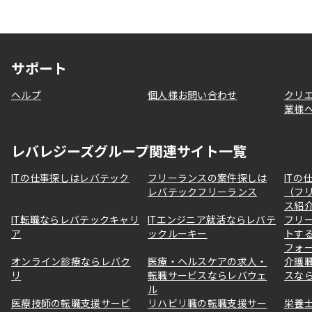
サポート
ヘルプ
個人様お問い合わせ
クリ
業様
レバレジーズグループ関連サイト一覧
ITの仕事探しはレバテック
フリーランスの案件探しは
ITの
レバテックフリーランス
（フ
ス紹
IT転職ならレバテックキャリ
ITエンジニア就活ならレバテ
フリ
ア
ックルーキー
トす
フォ
オンライン診療ならレバク
医療・ヘルスケアの求人・
介護
リ
転職サービスならレバウェ
スな
ル
医療技師の転職支援サービ
リハビリ職の転職支援サー
栄養