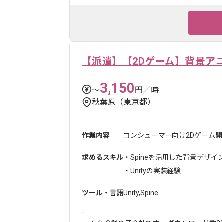
【派遣】【2Dゲーム】背景ア
3,150
〜
円／時
秋葉原（東京都）
作業内容
コンシューマー向け2Dゲーム開
求めるスキル
・Spineを活用した背景デザ
・Unityの実装経験
ツール・言語
Unity
,
Spine