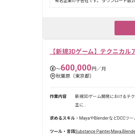
有名企業の子会社です。 ダウンロード数20
【新規3Dゲーム】テクニカル
600,000
〜
円／月
秋葉原（東京都）
作業内容
新規3Dゲーム開発におけるテ
主に...
求めるスキル
・MayaやBlenderなどDC
ツール・言語
Substance Painter
,
Maya
,
Blende