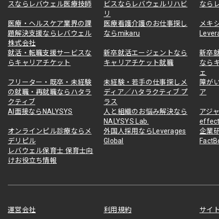
スならレバウェル医療技師
ビスならレバウェルリハビ
なら
リ
医療・ヘルスケア業界の課
医療看護介護のお仕事探し
メキ
題解決支援ならレバウェル
ならmikaru
Lever
株式会社
就活・転職支援サービスな
新卒就活エージェントなら
新卒
らキャリアチケット
キャリアチケット就職
なら
ェ
フリーター・既卒・未経験
未経験・若手の仕事探しメ
障が
の就職・再就職ならハタラ
ディア／ハタラクティブ プ
ア
クティブ
ラス
AI面接ならNALYSYS
人と組織のお悩み解決なら
アジャ
NALYSYS Lab.
effec
オンラインピル診療ならメ
外国人採用ならLeverages
企業
デリピル
Global
Fact
レバウェル保育士 保育士向
けお役立ち情報
運営会社
利用規約
サイ