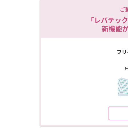
ご
「レバテック
新機能
フリ