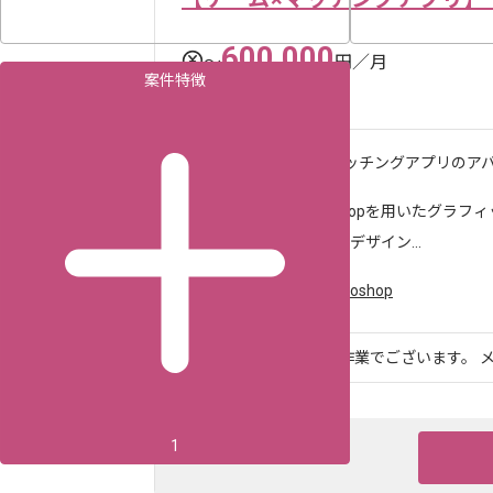
600,000
〜
円／月
案件特徴
東新宿（東京都）
作業内容
ゲーム×マッチングアプリのア
求めるスキル
・Photoshopを用いたグラ
・アバターデザイン...
ツール・言語
Spine
,
Photoshop
ゲーム開発企業での作業でございます。 メ
1