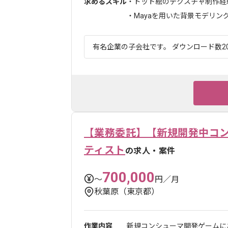
求めるスキル
・ドット絵のテクスチャ制作経
・Mayaを用いた背景モデリングの
有名企業の子会社です。 ダウンロード数20
【業務委託】【新規開発中コン
ティスト
の求人・案件
700,000
〜
円／月
秋葉原（東京都）
作業内容
新規コンシューマ開発ゲームにお