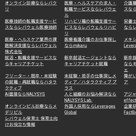
オンライン診療ならレバク
医療・ヘルスケアの求人・
介護
リ
転職サービスならレバウェ
スな
ル
医療技師の転職支援サービ
リハビリ職の転職支援サー
栄養
スならレバウェル医療技師
ビスならレバウェルリハビ
なら
リ
医療・ヘルスケア業界の課
医療看護介護のお仕事探し
メキ
題解決支援ならレバウェル
ならmikaru
Lever
株式会社
就活・転職支援サービスな
新卒就活エージェントなら
新卒
らキャリアチケット
キャリアチケット就職
なら
ェ
フリーター・既卒・未経験
未経験・若手の仕事探しメ
障が
の就職・再就職ならハタラ
ディア／ハタラクティブ プ
ア
クティブ
ラス
AI面接ならNALYSYS
人と組織のお悩み解決なら
アジャ
NALYSYS Lab.
effec
オンラインピル診療ならメ
外国人採用ならLeverages
企業
デリピル
Global
Fact
レバウェル保育士 保育士向
けお役立ち情報