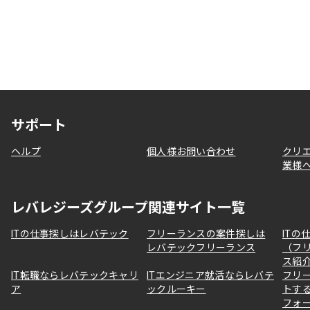
サポート
ヘルプ
個人様お問い合わせ
クリ
業様
レバレジーズグループ関連サイト一覧
ITの仕事探しはレバテック
フリーランスの案件探しは
ITの
レバテックフリーランス
（フ
ス紹
IT転職ならレバテックキャリ
ITエンジニア就活ならレバテ
フリ
ア
ックルーキー
トす
フォ