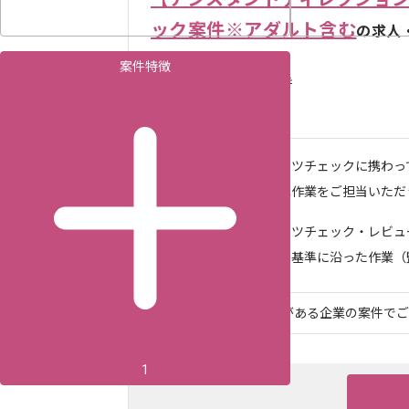
ック案件※アダルト含む
の求人
案件特徴
1,180
〜
円／時
渋谷（東京都）
作業内容
・コンテンツチェックに携わっ
・主に下記作業をご担当いただきま
求めるスキル
・コンテンツチェック・レビュ
・ルールや基準に沿った作業（監.
レバテックでの実績がある企業の案件でござ
1