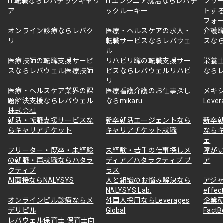
IT転職ならレバテックキャリ
ITエンジニア就活ならレバテ
フリ
ア
ックルーキー
トす
フォ
オンライン診療ならレバク
医療・ヘルスケアの求人・
介護
リ
転職サービスならレバウェ
スな
ル
医療技師の転職支援サービ
リハビリ職の転職支援サー
栄養
スならレバウェル医療技師
ビスならレバウェルリハビ
なら
リ
医療・ヘルスケア業界の課
医療看護介護のお仕事探し
メキ
題解決支援ならレバウェル
ならmikaru
Lever
株式会社
就活・転職支援サービスな
新卒就活エージェントなら
新卒
らキャリアチケット
キャリアチケット就職
なら
ェ
フリーター・既卒・未経験
未経験・若手の仕事探しメ
障が
の就職・再就職ならハタラ
ディア／ハタラクティブ プ
ア
クティブ
ラス
AI面接ならNALYSYS
人と組織のお悩み解決なら
アジャ
NALYSYS Lab.
effec
オンラインピル診療ならメ
外国人採用ならLeverages
企業
デリピル
Global
Fact
レバウェル保育士 保育士向