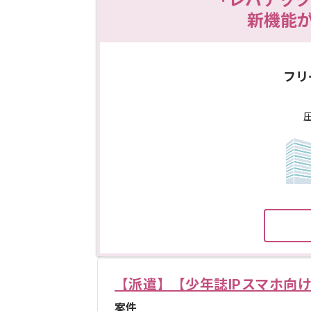
「レバテック
新機能
フリ
【派遣】【少年誌IPスマホ向
案件