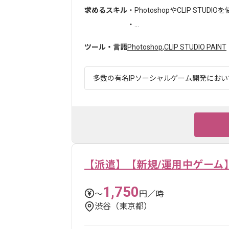
求めるスキル
・PhotoshopやCLIP STU
・...
ツール・言語
Photoshop
,
CLIP STUDIO PAINT
多数の有名IPソーシャルゲーム開発において
【派遣】【新規/運用中ゲーム
1,750
〜
円／時
渋谷（東京都）