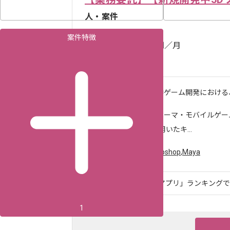
人・案件
案件特徴
750,000
〜
円／月
東京（東京都）
作業内容
新規開発中ゲーム開発における、
求めるスキル
・コンシューマ・モバイルゲー
・Unityを用いたキ...
ツール・言語
Unity
,
Photoshop
,
Maya
「売り上げトップのアプリ」ランキングでも1
1