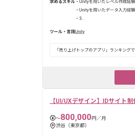
求めるスキル
・Unityを用いたレベル作成経
・Unityを用いたデータ入力経
・3...
ツール・言語
Unity
「売り上げトップのアプリ」ランキングでも1
【UI/UXデザイン】IDサイト制
800,000
〜
円／月
渋谷（東京都）