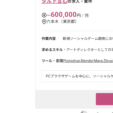
ダルト含む
の求人・案件
600,000
〜
円／月
六本木（東京都）
作業内容
新規ソーシャルゲーム開発におい
求めるスキル
・アートディレクターとしての
ツール・言語
Photoshop
,
Blender
,
Maya
,
Zbrus
PCブラウザゲームを中心に、ソーシャルゲ