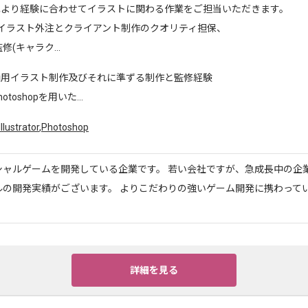
記より経験に合わせてイラストに関わる作業をご担当いただきます。
 イラスト外注とクライアント制作のクオリティ担保、
(キャラク...
商用イラスト制作及びそれに準ずる制作と監修経験
otoshopを用いた...
Illustrator
,
Photoshop
シャルゲームを開発している企業です。 若い会社ですが、急成長中の企
ルの開発実績がございます。 よりこだわりの強いゲーム開発に携わって
詳細を見る