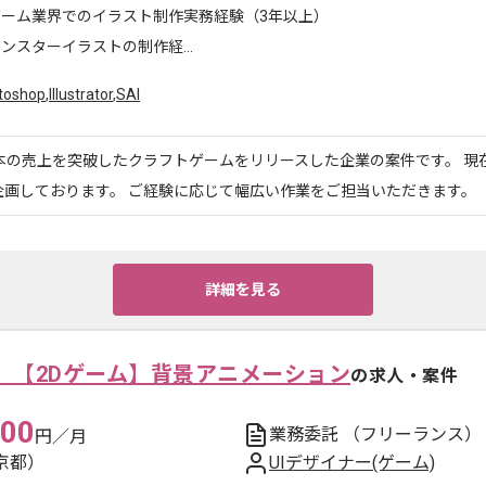
ゲーム業界でのイラスト制作実務経験（3年以上）
ンスターイラストの制作経...
toshop
,
Illustrator
,
SAI
万本の売上を突破したクラフトゲームをリリースした企業の案件です。 現
企画しております。 ご経験に応じて幅広い作業をご担当いただきます。
詳細を見る
】【2Dゲーム】背景アニメーション
の求人・案件
000
業務委託
（フリーランス）
円／月
京都）
UIデザイナー(ゲーム)