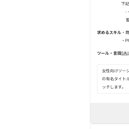
下
-
監修
求めるスキル
・
・Ph
ツール・言語
SAI
,
女性向けソー
の有名タイト
ッチします。