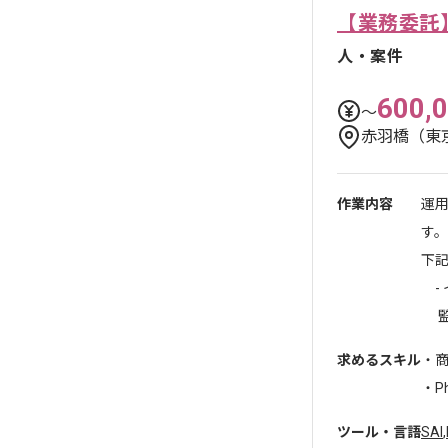
【業務委託
人・案件
600,
〜
赤羽橋（東
作業内容
運
す。
下
-
監修
求めるスキル
・
・Ph
ツール・言語
SAI
,