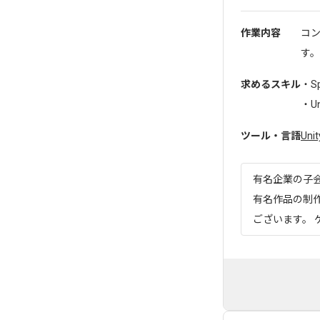
作業内容
コ
す。
求めるスキル
・S
・U
ツール・言語
Unit
有名企業の子会
有名作品の制
ございます。 ゲ