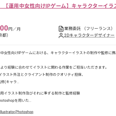
】【運用中女性向けIPゲーム】キャラクターイラ
000
業務委託
（フリーランス）
円／月
京都）
2Dキャラクターデザイナー
用中女性向けIPゲームにおける、キャラクターイラストの制作や監修に
記より経験に合わせてイラストに関わる作業をご担当いただきます。
 イラスト外注とクライアント制作のクオリティ担保、
(キャラ...
商用イラスト制作及びそれに準ずる制作と監修経験
otoshopを用いた...
Illustrator
,
Photoshop