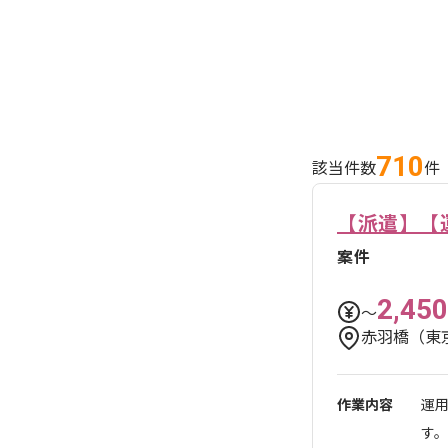
710
該当件数
件
【派遣】【
案件
2,450
〜
赤羽橋（東
作業内容
運
す。