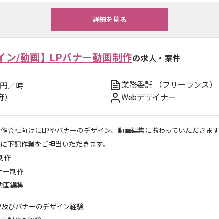
詳細を見る
イン/動画】LPバナー動画制作
の求人・案件
業務委託
（フリーランス）
円／時
府）
Webデザイナー
制作会社向けにLPやバナーのデザイン、動画編集に携わっていただきま
主に下記作業をご担当いただきます。
P制作
ナー制作
動画編集
P及びバナーのデザイン経験