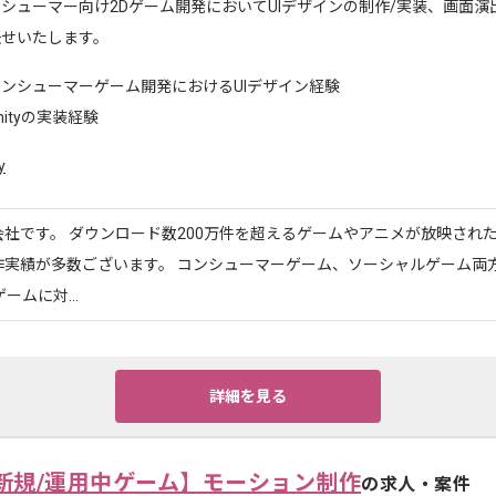
シューマー向け2Dゲーム開発においてUIデザインの制作/実装、画面演
任せいたします。
ンシューマーゲーム開発におけるUIデザイン経験
nityの実装経験
y
社です。 ダウンロード数200万件を超えるゲームやアニメが放映され
作実績が多数ございます。 コンシューマーゲーム、ソーシャルゲーム両
ームに対...
詳細を見る
新規/運用中ゲーム】モーション制作
の求人・案件