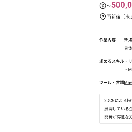
500,
〜
西新宿（東
作業内容
新規
具
求めるスキル
・リ
・M
ツール・言語
May
3DCGによる
展開している
開発が得意な方