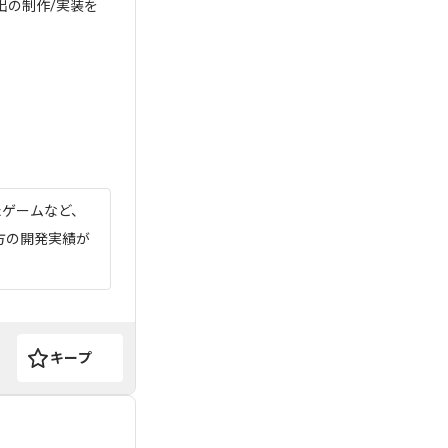
出の制作/実装を
たゲームなど、
方の開発実績が
キープ