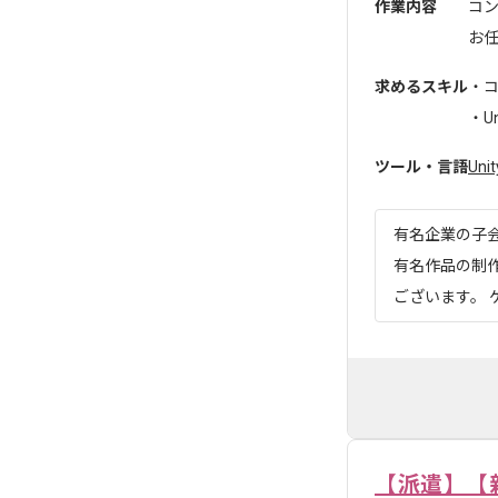
作業内容
コン
お
求めるスキル
・コ
・U
ツール・言語
Unit
有名企業の子会
有名作品の制
ございます。 ゲ
【派遣】【