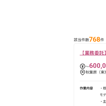
768
該当件数
件
【業務委託】
600,
〜
秋葉原（東
作業内容
・
モ
・