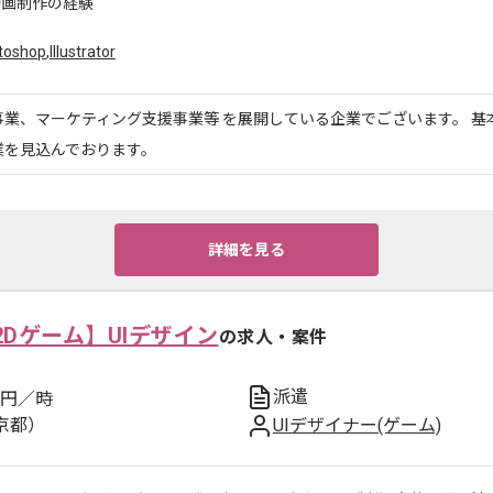
動画制作の経験
toshop
,
Illustrator
事業、マーケティング支援事業等 を展開している企業でございます。 基
業を見込んでおります。
詳細を見る
Dゲーム】UIデザイン
の求人・案件
派遣
円／時
京都）
UIデザイナー(ゲーム)