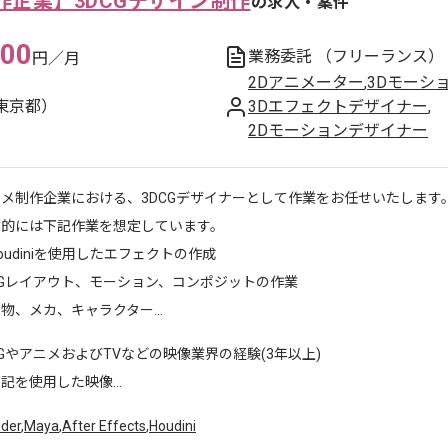
作企業】3DCGデザイン制作
の求人・案件
000
業務委託
（フリーランス）
円／月
2Dアニメーター
,
3Dモーシ
東京都）
3Dエフェクトデザイナー
,
2Dモーションデザイナー
メ制作企業における、3DCGデザイナーとして作業をお任せいたします
体的には下記作業を想定しています。
oudiniを使用したエフェクトの作成
CGレイアウト、モーション、コンポジットの作業
物、メカ、キャラクター...
GやアニメおよびTVなどの映像業界の経験(3年以上)
記を使用した映像...
nder
,
Maya
,
After Effects
,
Houdini