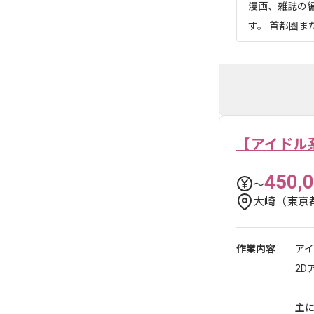
漫画、雑誌の
す。 首都圏
【アイドル
450,
〜
大崎（東京
作業内容
アイ
2
主