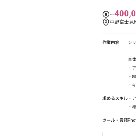
400,
〜
中野富士見
作業内容
シ
具
・
・
・キ
求めるスキル
・
・
ツール・言語
Pho