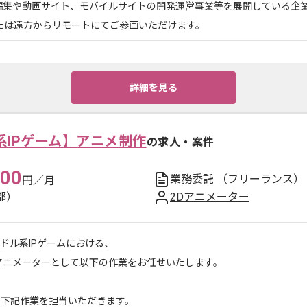
編集や動画サイト、モバイルサイトの開発運営事業等を展開している企
または遠方からリモートにてご参画いただけます。
詳細を見る
系IPゲーム】アニメ制作
の求人・案件
000
業務委託
（フリーランス）
円／月
都）
2Dアニメーター
ドル系IPゲームにおける、
Dアニメーターとして以下の作業をお任せいたします。
に下記作業を担当いただきます。