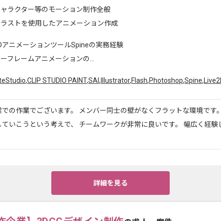
キャラクター等のモーション制作全般
イラストを使用したアニメーション作成
DアニメーションツールSpineの実務経験
ーフレームアニメーションの...
teStudio
,
CLIP STUDIO PAINT
,
SAI
,
Illustrator
,
Flash
,
Photoshop
,
Spine
,
Live2
業での作業でございます。 メンバー同士の壁がなくフラットな環境です。
していこうという考えで、 チームワークが非常に良いです。 幅広く経験
詳細を見る