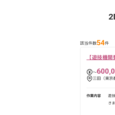
54
該当件数
件
【遊技機開
600,
〜
三田（東京
作業内容
遊技
き