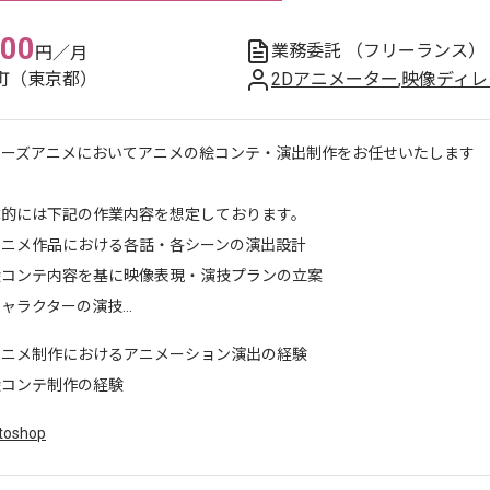
000
業務委託
（フリーランス）
円／月
町（東京都）
2Dアニメーター
,
映像ディレ
リーズアニメにおいてアニメの絵コンテ・演出制作をお任せいたします
体的には下記の作業内容を想定しております。
アニメ作品における各話・各シーンの演出設計
絵コンテ内容を基に映像表現・演技プランの立案
ャラクターの演技...
アニメ制作におけるアニメーション演出の経験
絵コンテ制作の経験
toshop