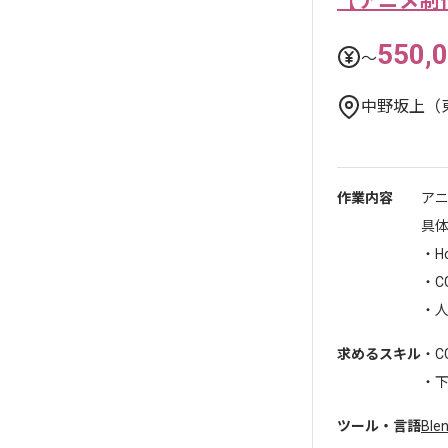
【アニメ制
550,
〜
中野坂上（
作業内容
アニ
具
・H
・
・人
求めるスキル
・C
・下
ツール・言語
Ble