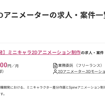
2Dアニメーターの求人・案件一
発】ミニキャラ2Dアニメーション制作
の求人・案件
000
業務委託
（フリーランス）
円／月
都）
2Dアニメーター
,
3Dモーシ
機開発における、ミニキャラクター差分作画とSpineアニメーション
ます。