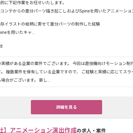
体的に下記作業をお任せいたします。
コンテからの差分パーツ描き起こしおよびSpineを用いたアニメーショ
既存イラストの絵柄に寄せて差分パーツの制作した経験
pineを用いたキャ...
ne
の実績がある企業の案件でございます。 今回は遊技機向けモーション制
す。 複数案件を保有している企業ですので、 ご経験と実績に応じてスラ
場合がございます。 新し...
詳細を見る
社】アニメーション演出作成
の求人・案件