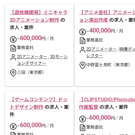
【遊技機開発】ミニキャラ
【アニメ会社】アニメー
2Dアニメーション制作
の
ョン演出作成
の求人・案
求人・案件
400,000
~
円／月
600,000
~
円／月
業務委託
業務委託
2Dアニメーター
,
映像デ
レクター
2Dアニメーター
,
3Dモーシ
ョンデザイナー
中野富士見町（東京都）
三田（東京都）
【ゲームコンテンツ】ドッ
【CLIPSTUDIO/Photosh
トデザイン制作
の求人・案
作画監督
の求人・案件
件
600,000
~
円／月
600,000
~
円／月
業務委託
業務委託