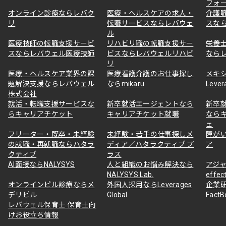
フォ
オンライン診療ならレバク
医療・ヘルスケアの求人・
介護
リ
転職サービスならレバウェ
スな
ル
医療技師の転職支援サービ
リハビリ職の転職支援サー
栄養
スならレバウェル医療技師
ビスならレバウェルリハビ
なら
リ
医療・ヘルスケア業界の課
医療看護介護のお仕事探し
メキ
題解決支援ならレバウェル
ならmikaru
Lever
株式会社
就活・転職支援サービスな
新卒就活エージェントなら
新卒
らキャリアチケット
キャリアチケット就職
なら
ェ
フリーター・既卒・未経験
未経験・若手の仕事探しメ
障が
の就職・再就職ならハタラ
ディア／ハタラクティブ プ
ア
クティブ
ラス
AI面接ならNALYSYS
人と組織のお悩み解決なら
アジャ
NALYSYS Lab.
effec
オンラインピル診療ならメ
外国人採用ならLeverages
企業
デリピル
Global
Fact
レバウェル保育士 保育士向
けお役立ち情報