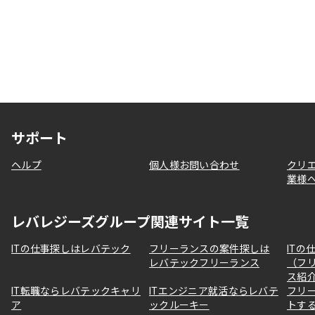
サポート
ヘルプ
個人様お問い合わせ
クリ
業様
レバレジーズグループ関連サイト一覧
ITの仕事探しはレバテック
フリーランスの案件探しは
ITの
レバテックフリーランス
（フ
ス紹
IT転職ならレバテックキャリ
ITエンジニア就活ならレバテ
フリ
ア
ックルーキー
トす