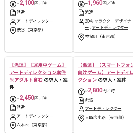
2,100
1,960
~
円／時
~
円／時
派遣
派遣
アートディレクター
2Dキャラクターデザイナ
ー
,
アートディレクター
渋谷（東京都）
神保町（東京都）
【派遣】【運用中ゲーム】
【派遣】【スマートフォ
アートディレクション案件
向けゲーム】アートディ
※アダルト含む
の求人・案
クション
の求人・案件
件
2,800
~
円／時
2,450
~
円／時
派遣
派遣
アートディレクター
アートディレクター
大崎広小路（東京都）
六本木（東京都）