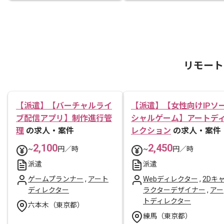
リモート
【派遣】【バーチャルライ
【派遣】【女性向けIPソ
ブ配信アプリ】制作進行管
シャルゲーム】アートデ
理
の求人・案件
レクション
の求人・案件
2,100
2,450
~
円／時
~
円／時
派遣
派遣
ゲームプランナー
,
アート
Webディレクター
,
2Dキ
ディレクター
ラクターデザイナー
,
アー
トディレクター
六本木（東京都）
練馬（東京都）