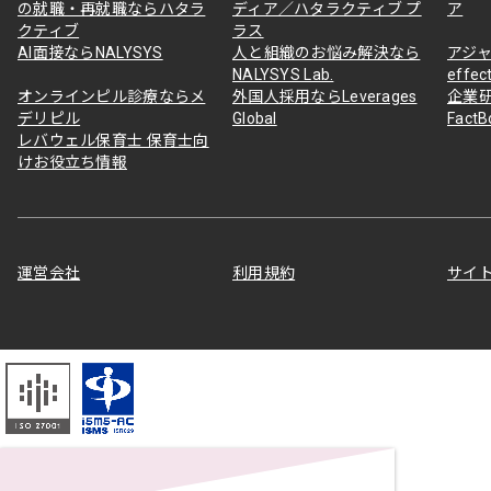
の就職・再就職ならハタラ
ディア／ハタラクティブ プ
ア
クティブ
ラス
AI面接ならNALYSYS
人と組織のお悩み解決なら
アジャ
NALYSYS Lab.
effec
オンラインピル診療ならメ
外国人採用ならLeverages
企業
デリピル
Global
Fact
レバウェル保育士 保育士向
けお役立ち情報
運営会社
利用規約
サイ