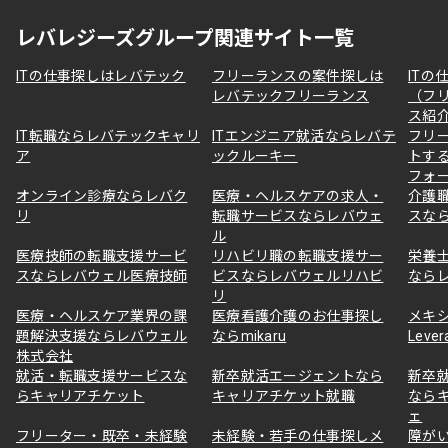
レバレジーズグループ関連サイト一覧
ITの仕事探しはレバテック
フリーランスの案件探しは
ITの
レバテックフリーランス
（フ
ス紹
IT転職ならレバテックキャリ
ITエンジニア就活ならレバテ
フリ
ア
ックルーキー
トす
フォ
オンライン診療ならレバク
医療・ヘルスケアの求人・
介護
リ
転職サービスならレバウェ
スな
ル
医療技師の転職支援サービ
リハビリ職の転職支援サー
栄養
スならレバウェル医療技師
ビスならレバウェルリハビ
なら
リ
医療・ヘルスケア業界の課
医療看護介護のお仕事探し
メキ
題解決支援ならレバウェル
ならmikaru
Lever
株式会社
就活・転職支援サービスな
新卒就活エージェントなら
新卒
らキャリアチケット
キャリアチケット就職
なら
ェ
フリーター・既卒・未経験
未経験・若手の仕事探しメ
障が