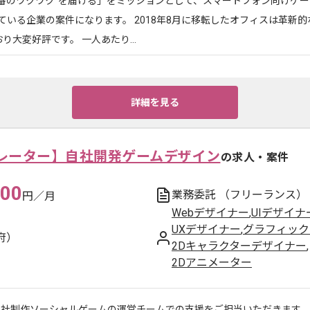
一番のワクワク”を届ける」をミッションとして、スマートフォン向けゲー
ている企業の案件になります。 2018年8月に移転したオフィスは革新
り大変好評です。 一人あたり...
詳細を見る
レーター】自社開発ゲームデザイン
の求人・案件
000
業務委託
（フリーランス）
円／月
Webデザイナー
,
UIデザイナ
UXデザイナー
,
グラフィック
府）
2Dキャラクターデザイナー
,
2Dアニメーター
自社制作ソーシャルゲームの運営チームでの支援をご担当いただきます。