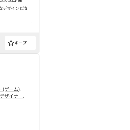
ムの企画･開
的なデザインと清
キープ
ー(ゲーム)
,
デザイナー
,