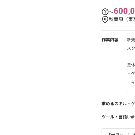
600,
〜
秋葉原（東
作業内容
新
ス
具
・
・
...
求めるスキル
・ゲ
ツール・言語
Unit