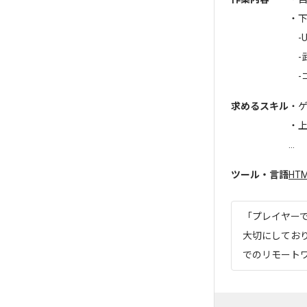
・
-U
-
-
求めるスキル
・
・
...
ツール・言語
HT
「プレイヤー
大切にしており
でのリモートワ