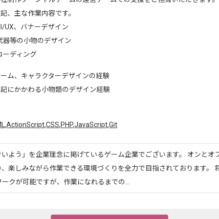
下記、主な作業内容です。
I/UX、バナーデザイン
武器等の小物のデザイン
コーディング
ゲーム、キャラクターデザインの経験
上記にかかわる小物類のデザイン経験
ML
,
ActionScript
,
CSS
,
PHP
,
JavaScript
,
Git
でいよう」を企業理念に掲げているゲーム企業でございます。 オンとオ
、楽しみながら作業できる環境づくりを全力で目指されております。 将
ークが可能ですが、作業になれるまでの...