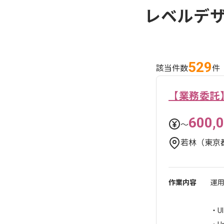
レベルデ
529
該当件数
件
【業務委託
600,
〜
若林（東京
作業内容
運
・U