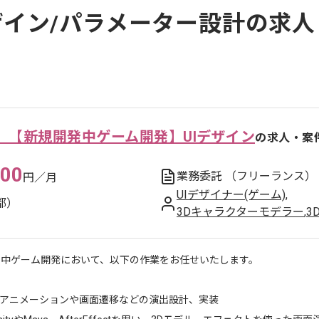
ザイン/パラメーター設計の求人
】【新規開発中ゲーム開発】UIデザイン
の求人・案
000
業務委託
（フリーランス）
円／月
UIデザイナー(ゲーム)
,
都）
3Dキャラクターモデラー
,
3
用中ゲーム開発において、以下の作業をお任せいたします。
Iアニメーションや画面遷移などの演出設計、実装