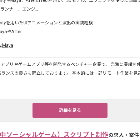
nityやMaya、AfterEffectを用い、3Dモデル、エフェクトを使った画
ランナー、エンジ...
nityを用いたUIアニメーションと演出の実装経験
yaやAfter...
y
,
Maya
ーアプリやゲームアプリ等を開発するベンチャー企業で、 急激に業績を
バランスの良さも両立しております。 基本的には一部リモート作業を見
詳細を見る
用中ソーシャルゲーム】スクリプト制作
の求人・案件