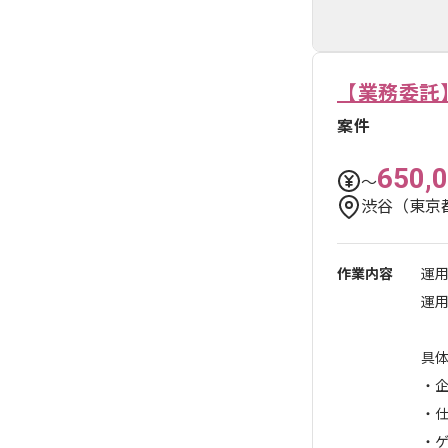
【業務委託
案件
650,
〜
渋谷（東京
作業内容
運
運
具
・
・
・