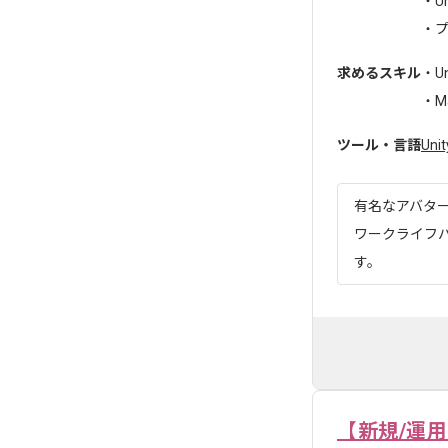
・U
・プ
求めるスキル
・U
・Ma
ツール・言語
Unit
有名なアバタ
ワークライフ
す。
【新規/運