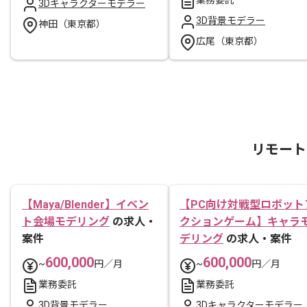
3Dキャラクターモデラー
3D背景モデラー
神田（東京都）
広尾（東京都）
リモート
【Maya/Blender】イベン
【PC向け対戦型ロボット
ト会場モデリング
の求人・
クションゲーム】キャラ
案件
デリング
の求人・案件
600,000
600,000
~
円／月
~
円／月
業務委託
業務委託
3D背景モデラー
3Dキャラクターモデラー