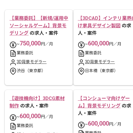
【業務委託】【新規/運用中
【3DCAD】インテリ業界
ソーシャルゲーム】背景モ
け家具デザイン製図
の求
デリング
の求人・案件
人・案件
750,000
600,000
~
円／月
~
円／月
業務委託
業務委託
3D背景モデラー
3D背景モデラー
渋谷（東京都）
日本橋（東京都）
【遊技機向け】3DCG素材
【コンシューマ向けゲー
制作
の求人・案件
ム】背景モデリング
の求
人・案件
600,000
~
円／月
600,000
~
円／月
業務委託
業務委託