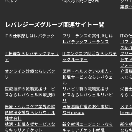
ヘルプ
個人様お問い合わせ
クリ
業様
レバレジーズグループ関連サイト一覧
ITの仕事探しはレバテック
フリーランスの案件探しは
ITの
レバテックフリーランス
（フ
ス紹
IT転職ならレバテックキャリ
ITエンジニア就活ならレバテ
フリ
ア
ックルーキー
トす
フォ
オンライン診療ならレバク
医療・ヘルスケアの求人・
介護
リ
転職サービスならレバウェ
スな
ル
医療技師の転職支援サービ
リハビリ職の転職支援サー
栄養
スならレバウェル医療技師
ビスならレバウェルリハビ
なら
リ
医療・ヘルスケア業界の課
医療看護介護のお仕事探し
メキ
題解決支援ならレバウェル
ならmikaru
Lever
株式会社
就活・転職支援サービスな
新卒就活エージェントなら
新卒
らキャリアチケット
キャリアチケット就職
なら