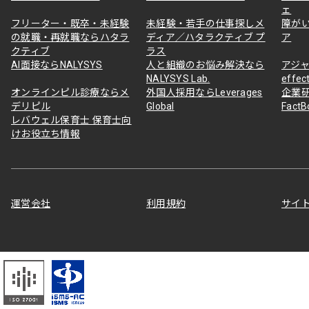
ェ
フリーター・既卒・未経験
未経験・若手の仕事探しメ
障が
の就職・再就職ならハタラ
ディア／ハタラクティブ プ
ア
クティブ
ラス
AI面接ならNALYSYS
人と組織のお悩み解決なら
アジャ
NALYSYS Lab.
effec
オンラインピル診療ならメ
外国人採用ならLeverages
企業
デリピル
Global
Fact
レバウェル保育士 保育士向
けお役立ち情報
運営会社
利用規約
サイ