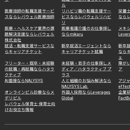
ル
医療技師の転職支援サービ
リハビリ職の転職支援サー
栄養
スならレバウェル医療技師
ビスならレバウェルリハビ
なら
リ
医療・ヘルスケア業界の課
医療看護介護のお仕事探し
メキ
題解決支援ならレバウェル
ならmikaru
Lever
株式会社
就活・転職支援サービスな
新卒就活エージェントなら
新卒
らキャリアチケット
キャリアチケット就職
なら
ェ
フリーター・既卒・未経験
未経験・若手の仕事探しメ
障が
の就職・再就職ならハタラ
ディア／ハタラクティブ プ
ア
クティブ
ラス
AI面接ならNALYSYS
人と組織のお悩み解決なら
アジャ
NALYSYS Lab.
effec
オンラインピル診療ならメ
外国人採用ならLeverages
企業
デリピル
Global
Fact
レバウェル保育士 保育士向
けお役立ち情報