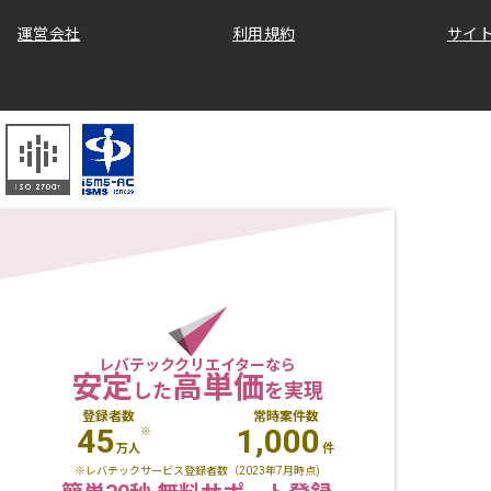
運営会社
利用規約
サイ
レバテッククリエイターなら
安定
高単価
した
を実現
登録者数
常時案件数
45
1,000
※
万人
件
※レバテックサービス登録者数（2023年7月時点)