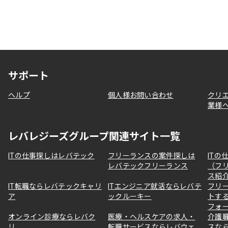
サポート
ヘルプ
個人様お問い合わせ
クリ
業様
レバレジーズグループ関連サイト一覧
ITの仕事探しはレバテック
フリーランスの案件探しは
ITの
レバテックフリーランス
（フ
ス紹
IT転職ならレバテックキャリ
ITエンジニア就活ならレバテ
フリ
ア
ックルーキー
トす
フォ
オンライン診療ならレバク
医療・ヘルスケアの求人・
介護
リ
転職サービスならレバウェ
スな