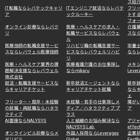
ス紹
IT転職ならレバテックキャリ
ITエンジニア就活ならレバテ
フリ
ア
ックルーキー
トす
フォ
オンライン診療ならレバク
医療・ヘルスケアの求人・
介護
リ
転職サービスならレバウェ
スな
ル
医療技師の転職支援サービ
リハビリ職の転職支援サー
栄養
スならレバウェル医療技師
ビスならレバウェルリハビ
なら
リ
医療・ヘルスケア業界の課
医療看護介護のお仕事探し
メキ
題解決支援ならレバウェル
ならmikaru
Lever
株式会社
就活・転職支援サービスな
新卒就活エージェントなら
新卒
らキャリアチケット
キャリアチケット就職
なら
ェ
フリーター・既卒・未経験
未経験・若手の仕事探しメ
障が
の就職・再就職ならハタラ
ディア／ハタラクティブ プ
ア
クティブ
ラス
AI面接ならNALYSYS
人と組織のお悩み解決なら
アジャ
NALYSYS Lab.
effec
オンラインピル診療ならメ
外国人採用ならLeverages
企業
デリピル
Global
Fact