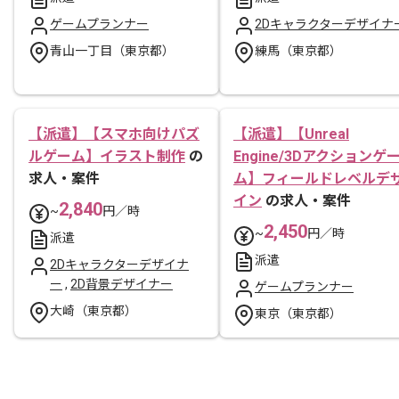
ゲームプランナー
2Dキャラクターデザイナ
青山一丁目（東京都）
練馬（東京都）
【派遣】【スマホ向けパズ
【派遣】【Unreal
ルゲーム】イラスト制作
の
Engine/3Dアクションゲ
求人・案件
ム】フィールドレベルデ
イン
の求人・案件
2,840
~
円／時
2,450
~
円／時
派遣
派遣
2Dキャラクターデザイナ
ー
,
2D背景デザイナー
ゲームプランナー
大崎（東京都）
東京（東京都）