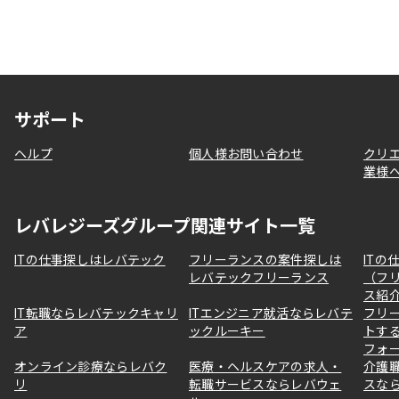
サポート
ヘルプ
個人様お問い合わせ
クリ
業様
レバレジーズグループ関連サイト一覧
ITの仕事探しはレバテック
フリーランスの案件探しは
ITの
レバテックフリーランス
（フ
ス紹
IT転職ならレバテックキャリ
ITエンジニア就活ならレバテ
フリ
ア
ックルーキー
トす
フォ
オンライン診療ならレバク
医療・ヘルスケアの求人・
介護
リ
転職サービスならレバウェ
スな