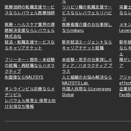
ル
医療技師の転職支援サービ
リハビリ職の転職支援サー
栄養
スならレバウェル医療技師
ビスならレバウェルリハビ
なら
リ
医療・ヘルスケア業界の課
医療看護介護のお仕事探し
メキ
題解決支援ならレバウェル
ならmikaru
Lever
株式会社
就活・転職支援サービスな
新卒就活エージェントなら
新卒
らキャリアチケット
キャリアチケット就職
なら
ェ
フリーター・既卒・未経験
未経験・若手の仕事探しメ
障が
の就職・再就職ならハタラ
ディア／ハタラクティブ プ
ア
クティブ
ラス
AI面接ならNALYSYS
人と組織のお悩み解決なら
アジャ
NALYSYS Lab.
effec
オンラインピル診療ならメ
外国人採用ならLeverages
企業
デリピル
Global
Fact
レバウェル保育士 保育士向
けお役立ち情報