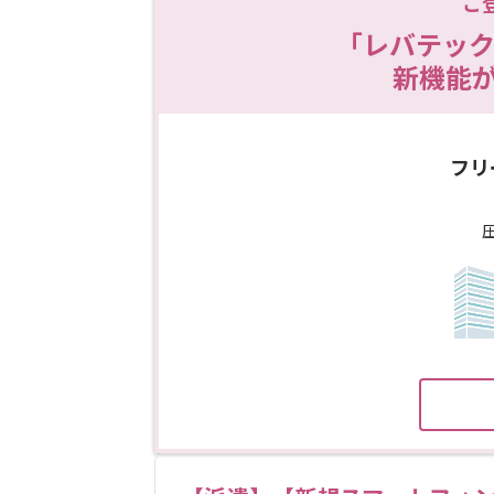
ご
「レバテック
新機能
フリ