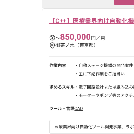
【C++】医療業界向け自動化
850,000
〜
円／月
御茶ノ水（東京都）
作業内容
・自動ステージ機構の開発案件
・主に下記作業をご担当い...
求めるスキル
・電子回路設計または組み込み
・モーターやポンプ等のアクチュエ
ツール・言語
CAD
医療業界向け自動化ツール開発事業、ラボ運