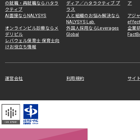
の就職・再就職ならハタラ
ディア／ハタラクティブ プ
ア
クティブ
ラス
AI面接ならNALYSYS
人と組織のお悩み解決なら
アジャ
NALYSYS Lab.
effec
オンラインピル診療ならメ
外国人採用ならLeverages
企業
デリピル
Global
Fact
レバウェル保育士 保育士向
けお役立ち情報
運営会社
利用規約
サイ