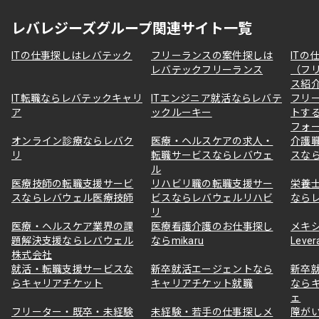
レバレジーズグループ関連サイト一覧
ITの仕事探しはレバテック
フリーランスの案件探しは
ITの
レバテックフリーランス
（フ
ス紹
IT転職ならレバテックキャリ
ITエンジニア就活ならレバテ
フリ
ア
ックルーキー
トす
フォ
オンライン診療ならレバク
医療・ヘルスケアの求人・
介護
リ
転職サービスならレバウェ
スな
ル
医療技師の転職支援サービ
リハビリ職の転職支援サー
栄養
スならレバウェル医療技師
ビスならレバウェルリハビ
なら
リ
医療・ヘルスケア業界の課
医療看護介護のお仕事探し
メキ
題解決支援ならレバウェル
ならmikaru
Lever
株式会社
就活・転職支援サービスな
新卒就活エージェントなら
新卒
らキャリアチケット
キャリアチケット就職
なら
ェ
フリーター・既卒・未経験
未経験・若手の仕事探しメ
障が