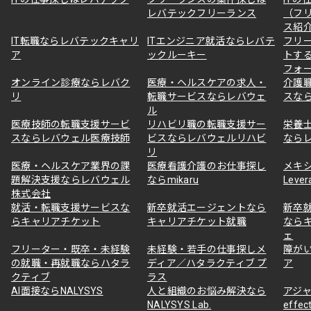
レバテックフリーランス
（フ
ス紹
IT転職ならレバテックキャリ
ITエンジニア就活ならレバテ
フリ
ア
ックルーキー
トす
フォ
オンライン診療ならレバク
医療・ヘルスケアの求人・
介護
リ
転職サービスならレバウェ
スな
ル
医療技師の転職支援サービ
リハビリ職の転職支援サー
栄養
スならレバウェル医療技師
ビスならレバウェルリハビ
なら
リ
医療・ヘルスケア業界の課
医療看護介護のお仕事探し
メキ
題解決支援ならレバウェル
ならmikaru
Lever
株式会社
就活・転職支援サービスな
新卒就活エージェントなら
新卒
らキャリアチケット
キャリアチケット就職
なら
ェ
フリーター・既卒・未経験
未経験・若手の仕事探しメ
障が
の就職・再就職ならハタラ
ディア／ハタラクティブ プ
ア
クティブ
ラス
AI面接ならNALYSYS
人と組織のお悩み解決なら
アジャ
NALYSYS Lab.
effec