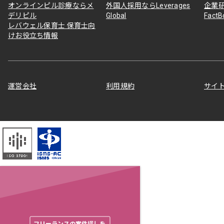
オンラインピル診療ならメ
外国人採用ならLeverages
企業
デリピル
Global
Fact
レバウェル保育士 保育士向
けお役立ち情報
運営会社
利用規約
サイ