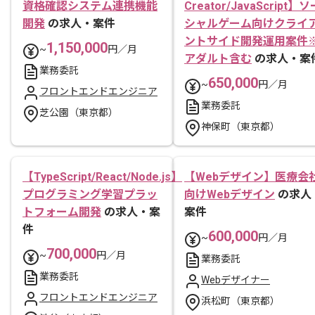
資格確認システム連携機能
Creator/JavaScript】ソ
開発
の求人・案件
シャルゲーム向けクライ
ントサイド開発運用案件
1,150,000
~
円／月
アダルト含む
の求人・案
業務委託
650,000
~
円／月
フロントエンドエンジニア
業務委託
芝公園（東京都）
神保町（東京都）
【TypeScript/React/Node.js】
【Webデザイン】医療会
プログラミング学習プラッ
向けWebデザイン
の求人
トフォーム開発
の求人・案
案件
件
600,000
~
円／月
700,000
~
円／月
業務委託
業務委託
Webデザイナー
フロントエンドエンジニア
浜松町（東京都）