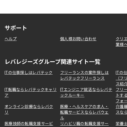
サポート
ヘルプ
個人様お問い合わせ
クリ
業様
レバレジーズグループ関連サイト一覧
ITの仕事探しはレバテック
フリーランスの案件探しは
ITの
レバテックフリーランス
（フ
ス紹
IT転職ならレバテックキャリ
ITエンジニア就活ならレバテ
フリ
ア
ックルーキー
トす
フォ
オンライン診療ならレバク
医療・ヘルスケアの求人・
介護
リ
転職サービスならレバウェ
スな
ル
医療技師の転職支援サービ
リハビリ職の転職支援サー
栄養