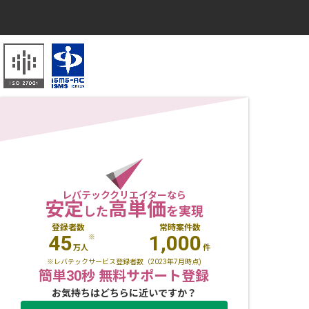
レバテッククリエイターなら
安定
高単価
した
を実現
登録者数
常時案件数
45
1,000
※
万人
件
※レバテックサービス登録者数（2023年7月時点)
簡単30秒 無料サポート登録
お気持ちはどちらに近いですか？