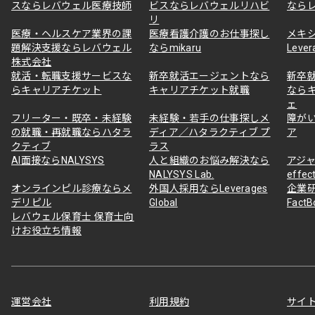
スならレバウェル医療技師
ビスならレバウェルリハビ
なら
リ
医療・ヘルスケア業界の課
医療看護介護のお仕事探し
メキ
題解決支援ならレバウェル
ならmikaru
Lever
株式会社
就活・転職支援サービスな
新卒就活エージェントなら
新卒
らキャリアチケット
キャリアチケット就職
なら
ェ
フリーター・既卒・未経験
未経験・若手の仕事探しメ
障が
の就職・再就職ならハタラ
ディア／ハタラクティブ プ
ア
クティブ
ラス
AI面接ならNALYSYS
人と組織のお悩み解決なら
アジャ
NALYSYS Lab.
effec
オンラインピル診療ならメ
外国人採用ならLeverages
企業
デリピル
Global
Fact
レバウェル保育士 保育士向
けお役立ち情報
運営会社
利用規約
サイ