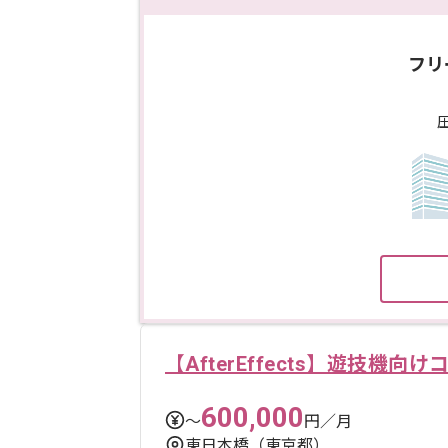
フリ
【AfterEffects】遊技機向
600,000
〜
円／月
東日本橋（東京都）