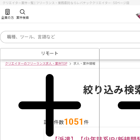
クリエイター案件一覧 | フリーランス・業務委託ならレバテッククリエイター - 50ページ目
企業の方
案件検索
リモート
クリエイターのフリーランス求人・案件TOP
求人・案件情報
絞り込み検
1051
該当件数
件
【派遣】【少年誌系IP/新規