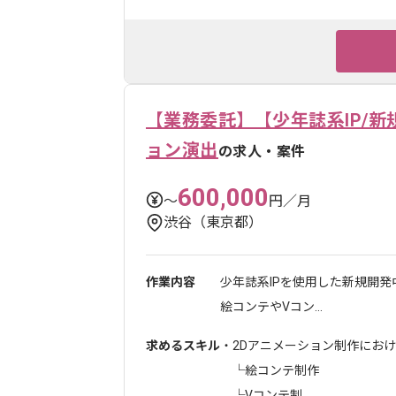
【業務委託】【少年誌系IP/
ョン演出
の求人・案件
600,000
〜
円／月
渋谷（東京都）
作業内容
少年誌系IPを使用した新規開
絵コンテやVコン...
求めるスキル
・2Dアニメーション制作にお
└絵コンテ制作
└Vコンテ制...