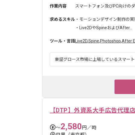
作業内容
スマートフォン及びPC向けのダー
求めるスキル
・モーションデザイン制作の実
・Live2DやSpineおよびAfter...
ツール・言語
Live2D
,
Spine
,
Photoshop
,
After 
東証グロース市場に上場しているスマートフ
【DTP】外資系大手広告代理
2,580
〜
円／時
目黒（東京都）