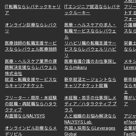
ス紹
IT転職ならレバテックキャリ
ITエンジニア就活ならレバテ
フリ
ア
ックルーキー
トす
フォ
オンライン診療ならレバク
医療・ヘルスケアの求人・
介護
リ
転職サービスならレバウェ
スな
ル
医療技師の転職支援サービ
リハビリ職の転職支援サー
栄養
スならレバウェル医療技師
ビスならレバウェルリハビ
なら
リ
医療・ヘルスケア業界の課
医療看護介護のお仕事探し
メキ
題解決支援ならレバウェル
ならmikaru
Lever
株式会社
就活・転職支援サービスな
新卒就活エージェントなら
新卒
らキャリアチケット
キャリアチケット就職
なら
ェ
フリーター・既卒・未経験
未経験・若手の仕事探しメ
障が
の就職・再就職ならハタラ
ディア／ハタラクティブ プ
ア
クティブ
ラス
AI面接ならNALYSYS
人と組織のお悩み解決なら
アジャ
NALYSYS Lab.
effec
オンラインピル診療ならメ
外国人採用ならLeverages
企業
デリピル
Global
Fact