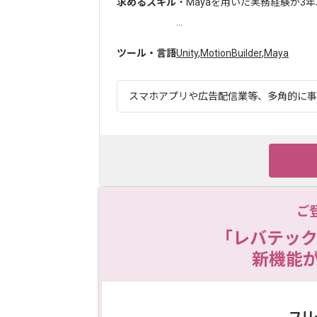
求めるスキル
・Mayaを用いた実務経験が3
...
ツール・言語
Unity
,
MotionBuilder
,
Maya
スマホアプリや広告配信業等、多角的に事業
ご
「レバテック
新機能
フリ