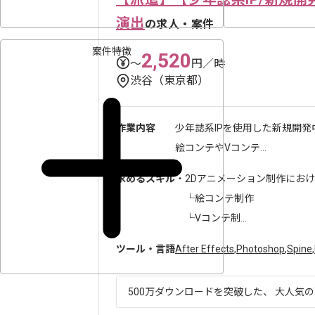
演出
の求人・案件
案件特徴
2,520
〜
円／時
渋谷（東京都）
作業内容
少年誌系IPを使用した新規開
絵コンテやVコンテ...
求めるスキル
・2Dアニメーション制作にお
└絵コンテ制作
└Vコンテ制...
ツール・言語
After Effects
,
Photoshop
,
Spine
,
500万ダウンロードを突破した、 大人気の