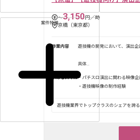
3,150
〜
円／時
案件特徴
京橋（東京都）
作業内容
遊技機の開発において、演出企
具体...
求めるスキル
・パチスロ演出に関わる映像企
・遊技機映像の制作経験
遊技機業界でトップクラスのシェアを誇る企