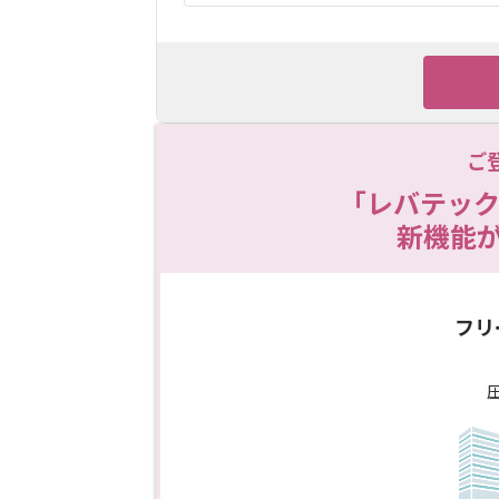
ご
「レバテック
新機能
フリ