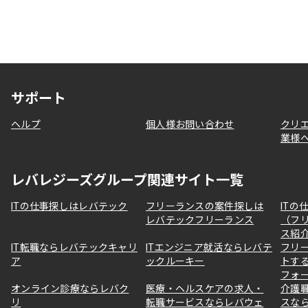
サポート
ヘルプ
個人様お問い合わせ
クリ
業様
レバレジーズグループ関連サイト一覧
ITの仕事探しはレバテック
フリーランスの案件探しは
ITの
レバテックフリーランス
（フ
ス紹
IT転職ならレバテックキャリ
ITエンジニア就活ならレバテ
フリ
ア
ックルーキー
トす
フォ
オンライン診療ならレバク
医療・ヘルスケアの求人・
介護
リ
転職サービスならレバウェ
スな