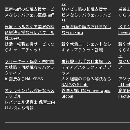
ル
医療技師の転職支援サービ
リハビリ職の転職支援サー
栄養
スならレバウェル医療技師
ビスならレバウェルリハビ
なら
リ
医療・ヘルスケア業界の課
医療看護介護のお仕事探し
メキ
題解決支援ならレバウェル
ならmikaru
Lever
株式会社
就活・転職支援サービスな
新卒就活エージェントなら
新卒
らキャリアチケット
キャリアチケット就職
なら
ェ
フリーター・既卒・未経験
未経験・若手の仕事探しメ
障が
の就職・再就職ならハタラ
ディア／ハタラクティブ プ
ア
クティブ
ラス
AI面接ならNALYSYS
人と組織のお悩み解決なら
アジャ
NALYSYS Lab.
effec
オンラインピル診療ならメ
外国人採用ならLeverages
企業
デリピル
Global
Fact
レバウェル保育士 保育士向
けお役立ち情報