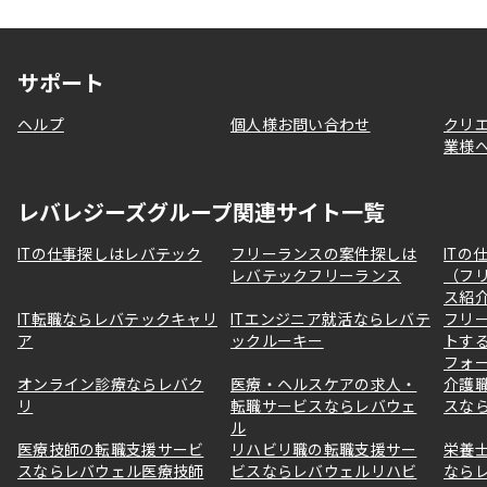
サポート
ヘルプ
個人様お問い合わせ
クリ
業様
レバレジーズグループ関連サイト一覧
ITの仕事探しはレバテック
フリーランスの案件探しは
ITの
レバテックフリーランス
（フ
ス紹
IT転職ならレバテックキャリ
ITエンジニア就活ならレバテ
フリ
ア
ックルーキー
トす
フォ
オンライン診療ならレバク
医療・ヘルスケアの求人・
介護
リ
転職サービスならレバウェ
スな
ル
医療技師の転職支援サービ
リハビリ職の転職支援サー
栄養
スならレバウェル医療技師
ビスならレバウェルリハビ
なら