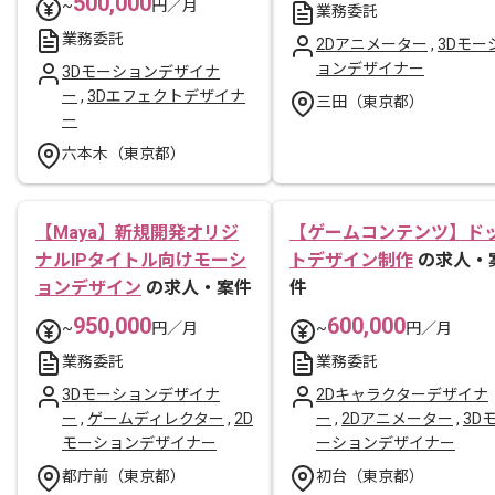
500,000
~
円／月
業務委託
業務委託
2Dアニメーター
,
3Dモー
ョンデザイナー
3Dモーションデザイナ
ー
,
3Dエフェクトデザイナ
三田（東京都）
ー
六本木（東京都）
【Maya】新規開発オリジ
【ゲームコンテンツ】ド
ナルIPタイトル向けモーシ
トデザイン制作
の求人・
ョンデザイン
の求人・案件
件
950,000
600,000
~
円／月
~
円／月
業務委託
業務委託
3Dモーションデザイナ
2Dキャラクターデザイナ
ー
,
ゲームディレクター
,
2D
ー
,
2Dアニメーター
,
3D
モーションデザイナー
ーションデザイナー
都庁前（東京都）
初台（東京都）