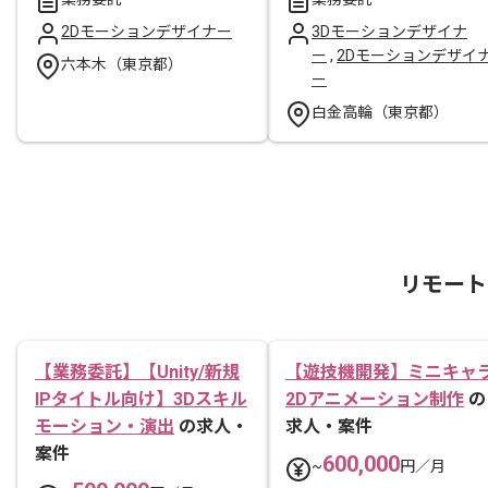
2Dモーションデザイナー
3Dモーションデザイナ
ー
,
2Dモーションデザイ
六本木（東京都）
ー
白金高輪（東京都）
リモート
【業務委託】【Unity/新規
【遊技機開発】ミニキャ
IPタイトル向け】3Dスキル
2Dアニメーション制作
の
モーション・演出
の求人・
求人・案件
案件
600,000
~
円／月