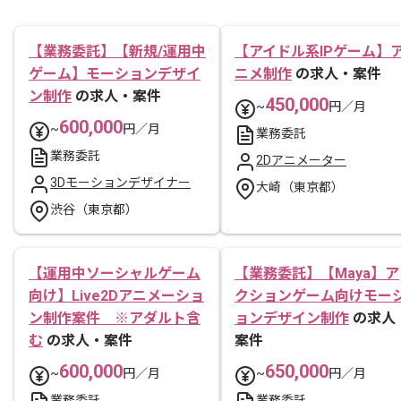
【業務委託】【新規/運用中
【アイドル系IPゲーム】
ゲーム】モーションデザイ
ニメ制作
の求人・案件
ン制作
の求人・案件
450,000
~
円／月
600,000
~
円／月
業務委託
業務委託
2Dアニメーター
3Dモーションデザイナー
大崎（東京都）
渋谷（東京都）
【運用中ソーシャルゲーム
【業務委託】【Maya】ア
向け】Live2Dアニメーショ
クションゲーム向けモー
ン制作案件 ※アダルト含
ョンデザイン制作
の求人
む
の求人・案件
案件
600,000
650,000
~
円／月
~
円／月
業務委託
業務委託