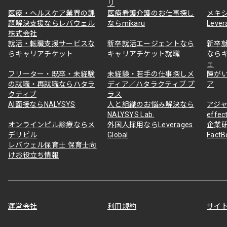
リ
医療・ヘルスケア業界の課
医療看護介護のお仕事探し
メキ
題解決支援ならレバウェル
ならmikaru
Lever
株式会社
就活・転職支援サービスな
新卒就活エージェントなら
新卒
らキャリアチケット
キャリアチケット就職
なら
ェ
フリーター・既卒・未経験
未経験・若手の仕事探しメ
障が
の就職・再就職ならハタラ
ディア／ハタラクティブ プ
ア
クティブ
ラス
AI面接ならNALYSYS
人と組織のお悩み解決なら
アジャ
NALYSYS Lab.
effec
オンラインピル診療ならメ
外国人採用ならLeverages
企業
デリピル
Global
Fact
レバウェル保育士 保育士向
けお役立ち情報
運営会社
利用規約
サイ