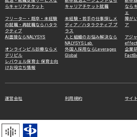
就活・転職支援サービスな
新卒就活エージェントなら
新卒
らキャリアチケット
キャリアチケット就職
なら
ェ
フリーター・既卒・未経験
未経験・若手の仕事探しメ
障が
の就職・再就職ならハタラ
ディア／ハタラクティブ プ
ア
クティブ
ラス
AI面接ならNALYSYS
人と組織のお悩み解決なら
アジャ
NALYSYS Lab.
effec
オンラインピル診療ならメ
外国人採用ならLeverages
企業
デリピル
Global
Fact
レバウェル保育士 保育士向
けお役立ち情報
運営会社
利用規約
サイ