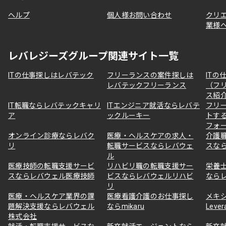
ヘルプ
個人様お問い合わせ
クリ
業様
レバレジーズグループ関連サイト一覧
ITの仕事探しはレバテック
フリーランスの案件探しは
ITの
レバテックフリーランス
（フ
ス紹
IT転職ならレバテックキャリ
ITエンジニア就活ならレバテ
フリ
ア
ックルーキー
トす
フォ
オンライン診療ならレバク
医療・ヘルスケアの求人・
介護
リ
転職サービスならレバウェ
スな
ル
医療技師の転職支援サービ
リハビリ職の転職支援サー
栄養
スならレバウェル医療技師
ビスならレバウェルリハビ
なら
リ
医療・ヘルスケア業界の課
医療看護介護のお仕事探し
メキ
題解決支援ならレバウェル
ならmikaru
Lever
株式会社