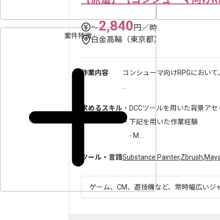
2,840
〜
円／時
案件特徴
白金高輪（東京都）
作業内容
コンシューマ向けRPGにおい
...
求めるスキル
・DCCツールを用いた背景ア
・下記を用いた作業経験
- M...
ツール・言語
Substance Painter
,
Zbrush
,
May
ゲーム、CM、遊技機など、常時幅広いジャン