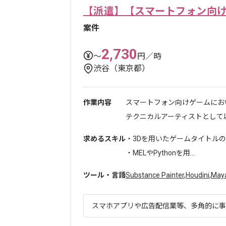
【派遣】【スマートフォン向
案件
2,730
〜
円／時
渋谷（東京都）
作業内容
スマートフォン向けゲームにお
テクニカルアーティストとして以
求めるスキル
・3Dを用いたゲームタイトルの
・MELやPythonを用...
ツール・言語
Substance Painter
,
Houdini
,
May
スマホアプリや広告配信業等、多角的に事業