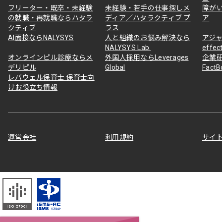
フリーター・既卒・未経験
未経験・若手の仕事探しメ
障が
の就職・再就職ならハタラ
ディア／ハタラクティブ プ
ア
クティブ
ラス
AI面接ならNALYSYS
人と組織のお悩み解決なら
アジャ
NALYSYS Lab.
effec
オンラインピル診療ならメ
外国人採用ならLeverages
企業
デリピル
Global
Fact
レバウェル保育士 保育士向
けお役立ち情報
運営会社
利用規約
サイ