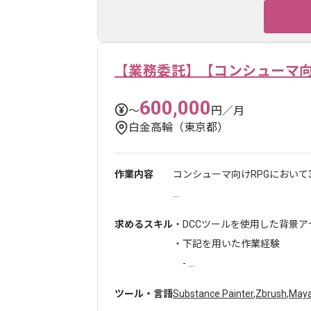
【業務委託】【コンシューマ向
600,000
〜
円／月
白金高輪（東京都）
作業内容
コンシューマ向けRPGにおい
...
求めるスキル
・DCCツールを使用した背景
・下記を用いた作業経験
- ...
ツール・言語
Substance Painter
,
Zbrush
,
May