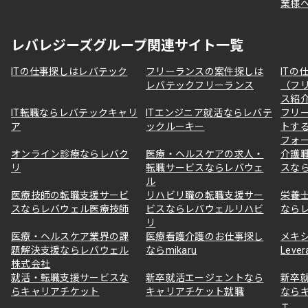
業様
レバレジーズグループ関連サイト一覧
ITの仕事探しはレバテック
フリーランスの案件探しは
ITの
レバテックフリーランス
（フ
ス紹
IT転職ならレバテックキャリ
ITエンジニア就活ならレバテ
フリ
ア
ックルーキー
トす
フォ
オンライン診療ならレバク
医療・ヘルスケアの求人・
介護
リ
転職サービスならレバウェ
スな
ル
医療技師の転職支援サービ
リハビリ職の転職支援サー
栄養
スならレバウェル医療技師
ビスならレバウェルリハビ
なら
リ
医療・ヘルスケア業界の課
医療看護介護のお仕事探し
メキ
題解決支援ならレバウェル
ならmikaru
Lever
株式会社
就活・転職支援サービスな
新卒就活エージェントなら
新卒
らキャリアチケット
キャリアチケット就職
なら
ェ