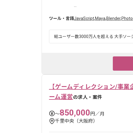
...
ツール・言語
JavaScript
,
Maya
,
Blender
,
Photo
総ユーザー数3000万人を超える 大手ソー
【ゲームディレクション/事業
ーム運営
の求人・案件
850,000
〜
円／月
千里中央（大阪府）