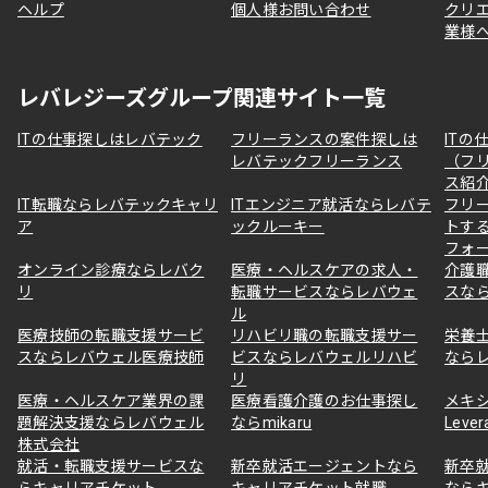
ヘルプ
個人様お問い合わせ
クリ
業様
レバレジーズグループ関連サイト一覧
ITの仕事探しはレバテック
フリーランスの案件探しは
ITの
レバテックフリーランス
（フ
ス紹
IT転職ならレバテックキャリ
ITエンジニア就活ならレバテ
フリ
ア
ックルーキー
トす
フォ
オンライン診療ならレバク
医療・ヘルスケアの求人・
介護
リ
転職サービスならレバウェ
スな
ル
医療技師の転職支援サービ
リハビリ職の転職支援サー
栄養
スならレバウェル医療技師
ビスならレバウェルリハビ
なら
リ
医療・ヘルスケア業界の課
医療看護介護のお仕事探し
メキ
題解決支援ならレバウェル
ならmikaru
Lever
株式会社
就活・転職支援サービスな
新卒就活エージェントなら
新卒
らキャリアチケット
キャリアチケット就職
なら