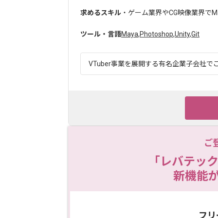
求めるスキル
・ゲーム業界やCG映像業界でMay
ツール・言語
Maya
,
Photoshop
,
Unity
,
Git
VTuber事業を展開する有名企業子会社でご
ご
「レバテック
新機能
フリ