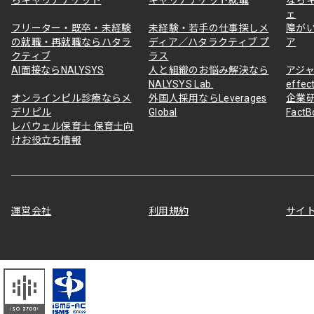
ェ
フリーター・既卒・未経験
未経験・若手の仕事探しメ
障が
の就職・再就職ならハタラ
ディア／ハタラクティブ プ
ア
クティブ
ラス
AI面接ならNALYSYS
人と組織のお悩み解決なら
アジャ
NALYSYS Lab.
effec
オンラインピル診療ならメ
外国人採用ならLeverages
企業
デリピル
Global
Fact
レバウェル保育士 保育士向
けお役立ち情報
運営会社
利用規約
サイ