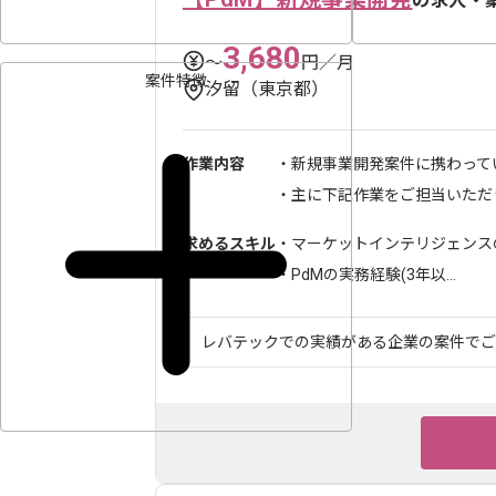
の求人・
3,680
〜
円／月
案件特徴
汐留（東京都）
作業内容
・新規事業開発案件に携わって
・主に下記作業をご担当いただきま
求めるスキル
・マーケットインテリジェンスの
・PdMの実務経験(3年以...
レバテックでの実績がある企業の案件でござい