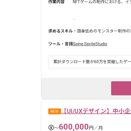
作業内容
NFTゲームの制作における、
...
求めるスキル
・頭身低めのモンスター制作の
ツール・言語
Spine
,
SpriteStudio
累計ダウンロード数が60万を突破したゲーム
【UI/UXデザイン】中
NEW
600,000
〜
円／月