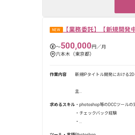
【業務委託】【新規開発中
NEW
500,000
〜
円／月
六本木（東京都）
作業内容
新規IPタイトル開発における2
主...
求めるスキル
・photoshop等のDCCツー
・チェックバック経験
・...
ツール・言語
Photoshop