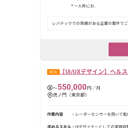
* 一人称にお...
レバテックでの実績がある企業の案件でござい
【UI/UXデザイン】ヘ
NEW
550,000
〜
円／月
虎ノ門（東京都）
作業内容
・レーダーセンサーを用いて転倒
求めるスキル
・UIデザイナーとしての実務経