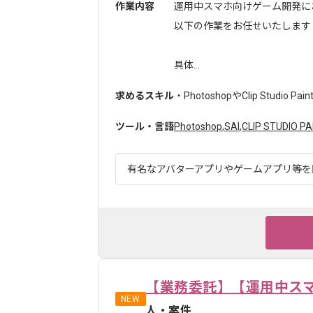
作業内容
運用中スマホ向けゲーム開発に
以下の作業をお任せいたします
具体...
求めるスキル
・PhotoshopやClip Studio P
ツール・言語
Photoshop
,
SAI
,
CLIP STUDIO PA
有名なアバターアプリやゲームアプリ等を開
【業務委託】【運用中ス
NEW
人・案件