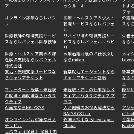
ア
ックルーキー
トす
フォ
オンライン診療ならレバク
医療・ヘルスケアの求人・
介護
リ
転職サービスならレバウェ
スな
ル
医療技師の転職支援サービ
リハビリ職の転職支援サー
栄養
スならレバウェル医療技師
ビスならレバウェルリハビ
なら
リ
医療・ヘルスケア業界の課
医療看護介護のお仕事探し
メキ
題解決支援ならレバウェル
ならmikaru
Lever
株式会社
就活・転職支援サービスな
新卒就活エージェントなら
新卒
らキャリアチケット
キャリアチケット就職
なら
ェ
フリーター・既卒・未経験
未経験・若手の仕事探しメ
障が
の就職・再就職ならハタラ
ディア／ハタラクティブ プ
ア
クティブ
ラス
AI面接ならNALYSYS
人と組織のお悩み解決なら
アジャ
NALYSYS Lab.
effec
オンラインピル診療ならメ
外国人採用ならLeverages
企業
デリピル
Global
Fact
レバウェル保育士 保育士向