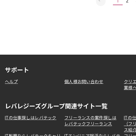
1
2
サポート
ヘルプ
個人様お問い合わせ
クリ
業様
レバレジーズグループ関連サイト一覧
ITの仕事探しはレバテック
フリーランスの案件探しは
ITの
レバテックフリーランス
（フ
ス紹
IT転職ならレバテックキャリ
ITエンジニア就活ならレバテ
フリ