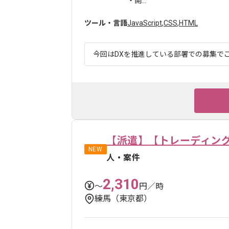
・開...
ツール・言語
JavaScript
,
CSS
,
HTML
今回はDXを推進している部署での募集でご
【派遣】【トレーディン
NEW
人・案件
2,310
〜
円／時
練馬（東京都）