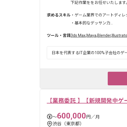
下記作業ををお任せいたします。.
求めるスキル
・ゲーム業界でのアートディレク
・基本的なデッサン力...
ツール・言語
3ds Max
,
Maya
,
Blender
,
Illustrato
日本を代表するIT企業の100%子会社のゲー
【業務委託 】【新規開発中ゲ
600,000
〜
円／月
渋谷（東京都）