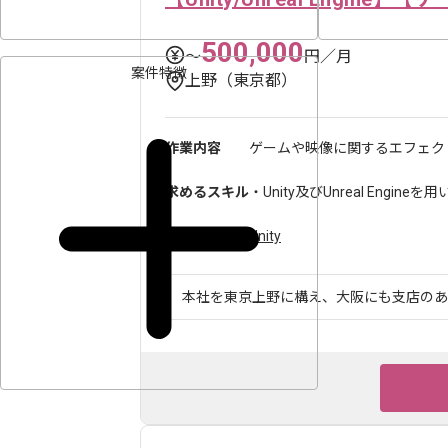
500,000
〜
円／月
案件特徴
上野（東京都）
作業内容
ゲームや映像に関するエフェク
求めるスキル
・Unity及びUnreal Engi
ツール・言語
Unity
本社を東京上野に構え、大阪にも支店のある