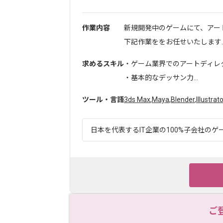
作業内容
新規開発中のゲームにて、アー
下記作業ををお任せいたします..
求めるスキル
・ゲーム業界でのアートディレク
・基本的なデッサン力...
ツール・言語
3ds Max
,
Maya
,
Blender
,
Illustrato
日本を代表するIT企業の100%子会社のゲー
ご