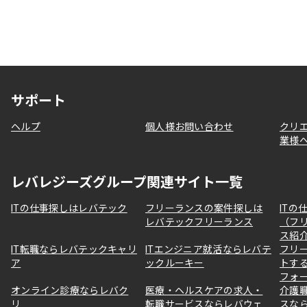
サポート
ヘルプ
個人様お問い合わせ
クリ
業様
レバレジーズグループ関連サイト一覧
ITの仕事探しはレバテック
フリーランスの案件探しは
ITの
レバテックフリーランス
（フ
ス紹
IT転職ならレバテックキャリ
ITエンジニア就活ならレバテ
フリ
ア
ックルーキー
トす
フォ
オンライン診療ならレバク
医療・ヘルスケアの求人・
介護
リ
転職サービスならレバウェ
スな