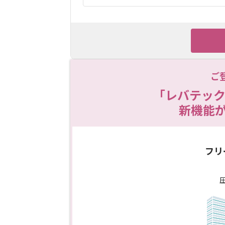
ご
「レバテック
新機能
フリ