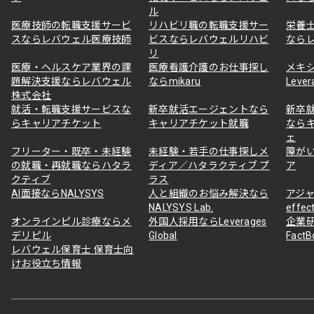
ル
医療技師の転職支援サービ
リハビリ職の転職支援サー
栄養
スならレバウェル医療技師
ビスならレバウェルリハビ
なら
リ
医療・ヘルスケア業界の課
医療看護介護のお仕事探し
メキ
題解決支援ならレバウェル
ならmikaru
Lever
株式会社
就活・転職支援サービスな
新卒就活エージェントなら
新卒
らキャリアチケット
キャリアチケット就職
なら
ェ
フリーター・既卒・未経験
未経験・若手の仕事探しメ
障が
の就職・再就職ならハタラ
ディア／ハタラクティブ プ
ア
クティブ
ラス
AI面接ならNALYSYS
人と組織のお悩み解決なら
アジャ
NALYSYS Lab.
effec
オンラインピル診療ならメ
外国人採用ならLeverages
企業
デリピル
Global
Fact
レバウェル保育士 保育士向
けお役立ち情報