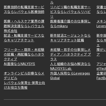
ル
医療技師の転職支援サービ
リハビリ職の転職支援サー
栄養
スならレバウェル医療技師
ビスならレバウェルリハビ
なら
リ
医療・ヘルスケア業界の課
医療看護介護のお仕事探し
メキ
題解決支援ならレバウェル
ならmikaru
Lever
株式会社
就活・転職支援サービスな
新卒就活エージェントなら
新卒
らキャリアチケット
キャリアチケット就職
なら
ェ
フリーター・既卒・未経験
未経験・若手の仕事探しメ
障が
の就職・再就職ならハタラ
ディア／ハタラクティブ プ
ア
クティブ
ラス
AI面接ならNALYSYS
人と組織のお悩み解決なら
アジャ
NALYSYS Lab.
effec
オンラインピル診療ならメ
外国人採用ならLeverages
企業
デリピル
Global
Fact
レバウェル保育士 保育士向
けお役立ち情報