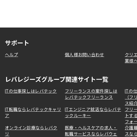
サポート
ヘルプ
個人様お問い合わせ
クリ
業様
レバレジーズグループ関連サイト一覧
ITの仕事探しはレバテック
フリーランスの案件探しは
ITの
レバテックフリーランス
（フ
ス紹
IT転職ならレバテックキャリ
ITエンジニア就活ならレバテ
フリ
ア
ックルーキー
トす
フォ
オンライン診療ならレバク
医療・ヘルスケアの求人・
介護
リ
転職サービスならレバウェ
スな