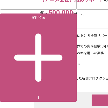
の
500,000
〜
円／月
案件特徴
末広町（東京都）
作業内容
アニメ会社における撮影サポー
求めるスキル
・アニメ業界での実務経験(3年
・After Effectsを用いた実務...
ツール・言語
After Effects
アニメCG制作に特化した新興プロダクション
1