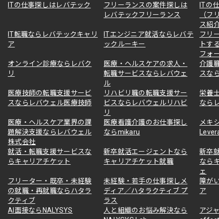
ITの仕事探しはレバテック
フリーランスの案件探しは
ITの
レバテックフリーランス
（フ
ス紹
IT転職ならレバテックキャリ
ITエンジニア就活ならレバテ
フリ
ア
ックルーキー
トす
フォ
オンライン診療ならレバク
医療・ヘルスケアの求人・
介護
リ
転職サービスならレバウェ
スな
ル
医療技師の転職支援サービ
リハビリ職の転職支援サー
栄養
スならレバウェル医療技師
ビスならレバウェルリハビ
なら
リ
医療・ヘルスケア業界の課
医療看護介護のお仕事探し
メキ
題解決支援ならレバウェル
ならmikaru
Lever
株式会社
就活・転職支援サービスな
新卒就活エージェントなら
新卒
らキャリアチケット
キャリアチケット就職
なら
ェ
フリーター・既卒・未経験
未経験・若手の仕事探しメ
障が
の就職・再就職ならハタラ
ディア／ハタラクティブ プ
ア
クティブ
ラス
AI面接ならNALYSYS
人と組織のお悩み解決なら
アジャ