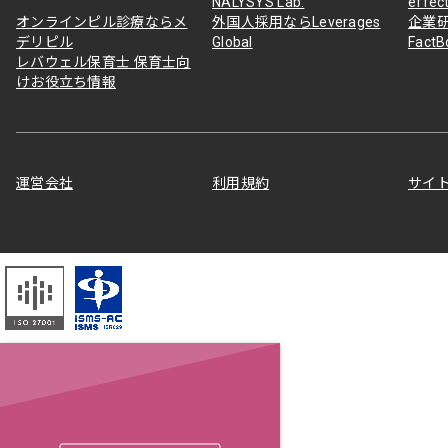
NALYSYS Lab.
effec
オンラインピル診療ならメ
外国人採用ならLeverages
企業
デリピル
Global
Fact
レバウェル保育士 保育士向
けお役立ち情報
運営会社
利用規約
サイ