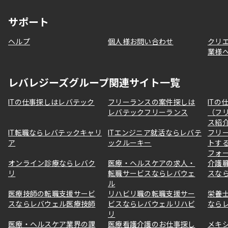
サポート
ヘルプ
個人様お問い合わせ
クリ
業様
レバレジーズグループ関連サイト一覧
ITの仕事探しはレバテック
フリーランスの案件探しは
ITの
レバテックフリーランス
（フ
ス紹
IT転職ならレバテックキャリ
ITエンジニア就活ならレバテ
フリ
ア
ックルーキー
トす
フォ
オンライン診療ならレバク
医療・ヘルスケアの求人・
介護
リ
転職サービスならレバウェ
スな
ル
医療技師の転職支援サービ
リハビリ職の転職支援サー
栄養
スならレバウェル医療技師
ビスならレバウェルリハビ
なら
リ
医療・ヘルスケア業界の課
医療看護介護のお仕事探し
メキ