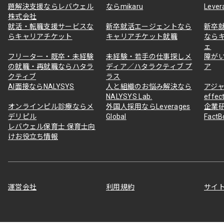
題解決支援ならレバウェル
ならmikaru
Lever
株式会社
就活・転職支援サービスな
新卒就活エージェントなら
新卒
らキャリアチケット
キャリアチケット就職
なら
ェ
フリーター・既卒・未経験
未経験・若手の仕事探しメ
障が
の就職・再就職ならハタラ
ディア／ハタラクティブ プ
ア
クティブ
ラス
AI面接ならNALYSYS
人と組織のお悩み解決なら
アジャ
NALYSYS Lab.
effec
オンラインピル診療ならメ
外国人採用ならLeverages
企業
デリピル
Global
Fact
レバウェル保育士 保育士向
けお役立ち情報
運営会社
利用規約
サイ