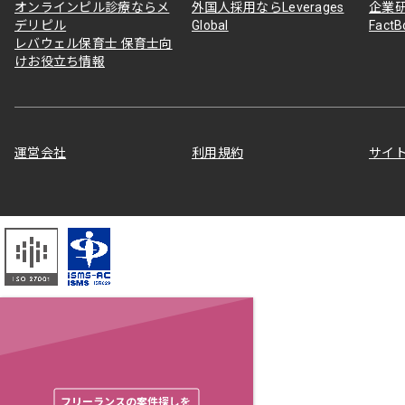
オンラインピル診療ならメ
外国人採用ならLeverages
企業
デリピル
Global
Fact
レバウェル保育士 保育士向
けお役立ち情報
運営会社
利用規約
サイ
フリーランスの案件探しを
