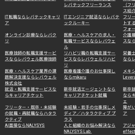
レバテックフリーランス
（フ
ス紹
IT転職ならレバテックキャリ
ITエンジニア就活ならレバテ
フリ
ア
ックルーキー
トす
フォ
オンライン診療ならレバク
医療・ヘルスケアの求人・
介護
リ
転職サービスならレバウェ
スな
ル
医療技師の転職支援サービ
リハビリ職の転職支援サー
栄養
スならレバウェル医療技師
ビスならレバウェルリハビ
なら
リ
医療・ヘルスケア業界の課
医療看護介護のお仕事探し
メキ
題解決支援ならレバウェル
ならmikaru
Lever
株式会社
就活・転職支援サービスな
新卒就活エージェントなら
新卒
らキャリアチケット
キャリアチケット就職
なら
ェ
フリーター・既卒・未経験
未経験・若手の仕事探しメ
障が
の就職・再就職ならハタラ
ディア／ハタラクティブ プ
ア
クティブ
ラス
AI面接ならNALYSYS
人と組織のお悩み解決なら
アジャ
NALYSYS Lab.
effec