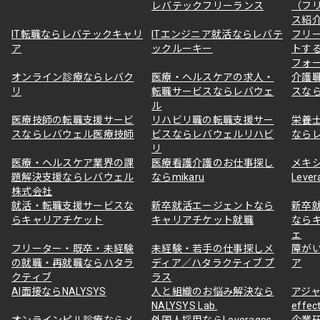
レバテックフリーランス
（フ
ス紹
IT転職ならレバテックキャリ
ITエンジニア就活ならレバテ
フリ
ア
ックルーキー
トす
フォ
オンライン診療ならレバク
医療・ヘルスケアの求人・
介護
リ
転職サービスならレバウェ
スな
ル
医療技師の転職支援サービ
リハビリ職の転職支援サー
栄養
スならレバウェル医療技師
ビスならレバウェルリハビ
なら
リ
医療・ヘルスケア業界の課
医療看護介護のお仕事探し
メキ
題解決支援ならレバウェル
ならmikaru
Lever
株式会社
就活・転職支援サービスな
新卒就活エージェントなら
新卒
らキャリアチケット
キャリアチケット就職
なら
ェ
フリーター・既卒・未経験
未経験・若手の仕事探しメ
障が
の就職・再就職ならハタラ
ディア／ハタラクティブ プ
ア
クティブ
ラス
AI面接ならNALYSYS
人と組織のお悩み解決なら
アジャ
NALYSYS Lab.
effec
オンラインピル診療ならメ
外国人採用ならLeverages
企業