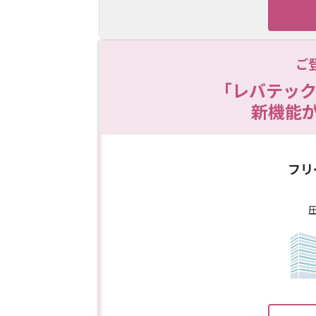
ご
「レバテック
新機能
フリ