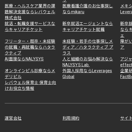
医療・ヘルスケア業界の課
医療看護介護のお仕事探し
メキ
題解決支援ならレバウェル
ならmikaru
Lever
株式会社
就活・転職支援サービスな
新卒就活エージェントなら
新卒
らキャリアチケット
キャリアチケット就職
なら
ェ
フリーター・既卒・未経験
未経験・若手の仕事探しメ
障が
の就職・再就職ならハタラ
ディア／ハタラクティブ プ
ア
クティブ
ラス
AI面接ならNALYSYS
人と組織のお悩み解決なら
アジャ
NALYSYS Lab.
effec
オンラインピル診療ならメ
外国人採用ならLeverages
企業
デリピル
Global
Fact
レバウェル保育士 保育士向
けお役立ち情報
運営会社
利用規約
サイ