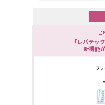
ご
「レバテック
新機能
フリ