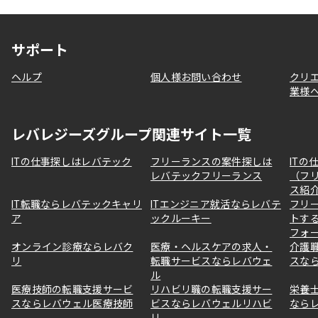
サポート
ヘルプ
個人様お問い合わせ
クリ
業様
レバレジーズグループ関連サイト一覧
ITの仕事探しはレバテック
フリーランスの案件探しは
ITの
レバテックフリーランス
（フ
ス紹
IT転職ならレバテックキャリ
ITエンジニア就活ならレバテ
フリ
ア
ックルーキー
トす
フォ
オンライン診療ならレバク
医療・ヘルスケアの求人・
介護
リ
転職サービスならレバウェ
スな
ル
医療技師の転職支援サービ
リハビリ職の転職支援サー
栄養
スならレバウェル医療技師
ビスならレバウェルリハビ
なら
リ