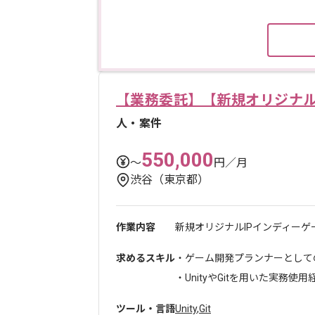
【業務委託】【新規オリジナル
人・案件
550,000
〜
円／月
渋谷（東京都）
作業内容
新規オリジナルIPインディーゲ
求めるスキル
・ゲーム開発プランナーとして
・UnityやGitを用いた実務使用経.
ツール・言語
Unity
,
Git