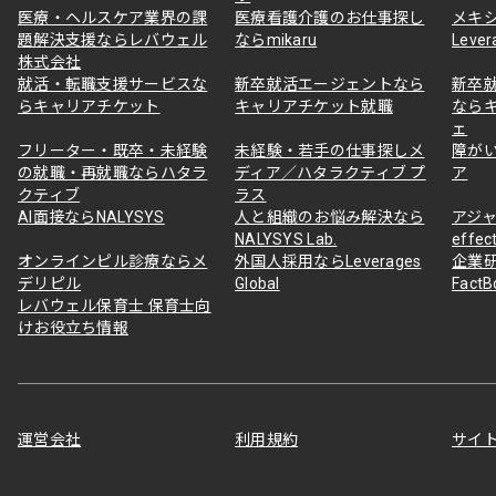
医療・ヘルスケア業界の課
医療看護介護のお仕事探し
メキ
題解決支援ならレバウェル
ならmikaru
Lever
株式会社
就活・転職支援サービスな
新卒就活エージェントなら
新卒
らキャリアチケット
キャリアチケット就職
なら
ェ
フリーター・既卒・未経験
未経験・若手の仕事探しメ
障が
の就職・再就職ならハタラ
ディア／ハタラクティブ プ
ア
クティブ
ラス
AI面接ならNALYSYS
人と組織のお悩み解決なら
アジャ
NALYSYS Lab.
effec
オンラインピル診療ならメ
外国人採用ならLeverages
企業
デリピル
Global
Fact
レバウェル保育士 保育士向
けお役立ち情報
運営会社
利用規約
サイ