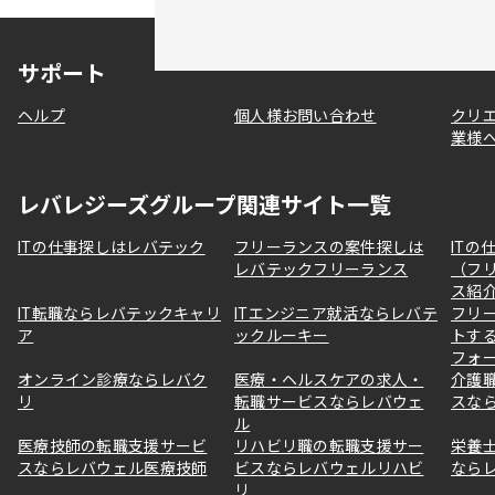
サポート
ヘルプ
個人様お問い合わせ
クリ
業様
レバレジーズグループ関連サイト一覧
ITの仕事探しはレバテック
フリーランスの案件探しは
ITの
レバテックフリーランス
（フ
ス紹
IT転職ならレバテックキャリ
ITエンジニア就活ならレバテ
フリ
ア
ックルーキー
トす
フォ
オンライン診療ならレバク
医療・ヘルスケアの求人・
介護
リ
転職サービスならレバウェ
スな
ル
医療技師の転職支援サービ
リハビリ職の転職支援サー
栄養
スならレバウェル医療技師
ビスならレバウェルリハビ
なら
リ