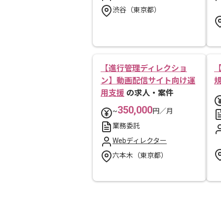
渋谷（東京都）
【進行管理ディレクショ
ン】動画配信サイト向け運
用支援
の求人・案件
350,000
~
円／月
業務委託
Webディレクター
六本木（東京都）