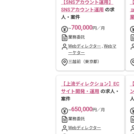
【SNSアカウント運用】
SNSアカウント運用
の求
人・案件
700,000
~
円／月
業務委託
Webディレクター
,
Webマ
ーケター
三越前（東京都）
【上流ディレクション】EC
サイト開発・運用
の求人・
案件
650,000
~
円／月
業務委託
Webディレクター