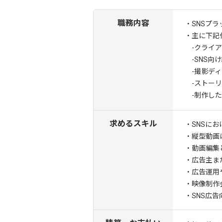
職務内容
・SNSプ
・主に下記
-クライア
-SNS向
-撮影ディ
-ストーリ
-制作した
求めるスキル
・SNSに
・縦型動画
・動画編集
・広告主ま
・広告運用
・映像制作
・SNS広告