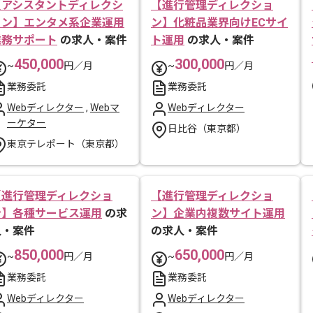
【アシスタントディレクシ
【進行管理ディレクショ
ョン】エンタメ系企業運用
ン】化粧品業界向けECサイ
業務サポート
の求人・案件
ト運用
の求人・案件
450,000
300,000
~
円／月
~
円／月
業務委託
業務委託
Webディレクター
,
Webマ
Webディレクター
ーケター
日比谷（東京都）
東京テレポート（東京都）
【進行管理ディレクショ
【進行管理ディレクショ
ン】各種サービス運用
の求
ン】企業内複数サイト運用
人・案件
の求人・案件
850,000
650,000
~
円／月
~
円／月
業務委託
業務委託
Webディレクター
Webディレクター