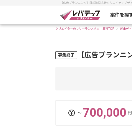
【広告プランニング】SNS動画広告クリエイティブ
案件を探
クリエイターのフリーランス求人・案件TOP
Webデ
【広告プランニ
募集終了
700,000
〜
円