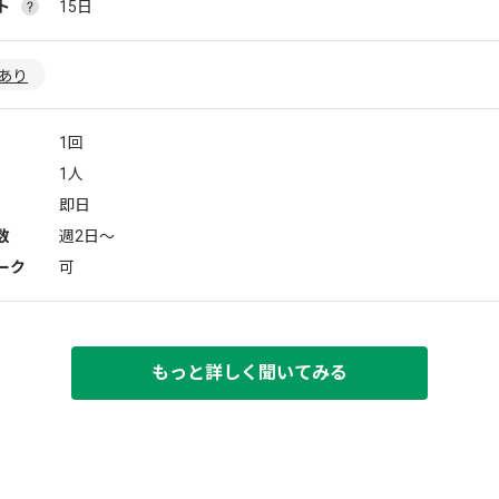
ト
15日
あり
1回
1人
即日
数
週2日〜
ーク
可
もっと詳しく聞いてみる