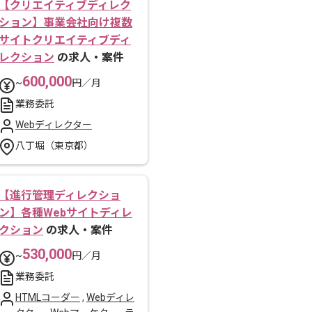
【クリエイティブディレク
ション】事業会社向け複数
サイトクリエイティブディ
レクション
の求人・案件
600,000
~
円／月
業務委託
Webディレクター
八丁堀（東京都）
【進行管理ディレクショ
ン】各種Webサイトディレ
クション
の求人・案件
530,000
~
円／月
業務委託
HTMLコーダー
,
Webディレ