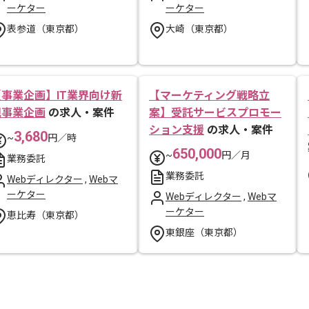
ーケター
ーケター
表参道（東京都）
大崎（東京都）
【事業企画】IT業界向け新
【マーケティング戦略立
規事業企画
の求人・案件
案】受託サービスプロモー
ション支援
の求人・案件
3,680
~
円／時
650,000
~
円／月
業務委託
業務委託
Webディレクター
,
Webマ
ーケター
Webディレクター
,
Webマ
ーケター
恵比寿（東京都）
東銀座（東京都）