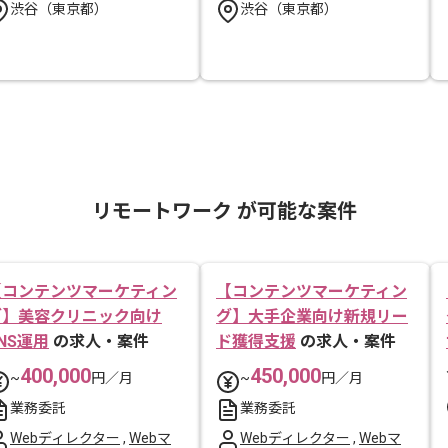
渋谷（東京都）
渋谷（東京都）
リモートワーク が可能な案件
【コンテンツマーケティン
【コンテンツマーケティン
グ】美容クリニック向け
グ】大手企業向け新規リー
NS運用
の求人・案件
ド獲得支援
の求人・案件
400,000
450,000
~
円／月
~
円／月
業務委託
業務委託
Webディレクター
,
Webマ
Webディレクター
,
Webマ