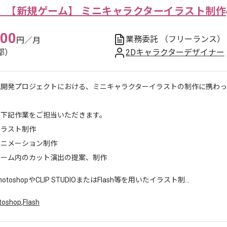
】【新規ゲーム】 ミニキャラクターイラスト制作
000
業務委託
（フリーランス）
円／月
都）
2Dキャラクターデザイナー
規開発プロジェクトにおける、ミニキャラクターイラストの制作に携わっ
に下記作業をご担当いただきます。
イラスト制作
アニメーション制作
ゲーム内のカット演出の提案、制作
hotoshopやCLIP STUDIOまたはFlash等を用いたイラスト制...
toshop
,
Flash