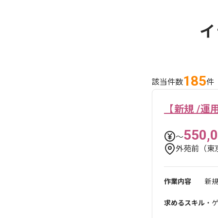
イ
185
該当件数
件
【新規 /
550,
〜
外苑前（東
作業内容
新
求めるスキル
・