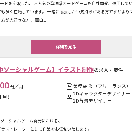
ロードを突破した、 大人気の戦国系カードゲームを自社開発、運用して
フも多く在籍しています。 一緒に成長したい気持ちがある方ですとより
ムが大好きな方、 面白...
詳細を見る
中ソーシャルゲーム】イラスト制作
の求人・案件
000
業務委託
（フリーランス）
円／月
2Dキャラクターデザイナー
,
川県）
2D背景デザイナー
規ソーシャルゲーム開発における、
Dイラストレーターとして作業をお任せいたします。