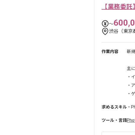
【業務委託
600,
〜
渋谷（東京
作業内容
新
主
・
・
・
求めるスキル
・P
ツール・言語
Pho