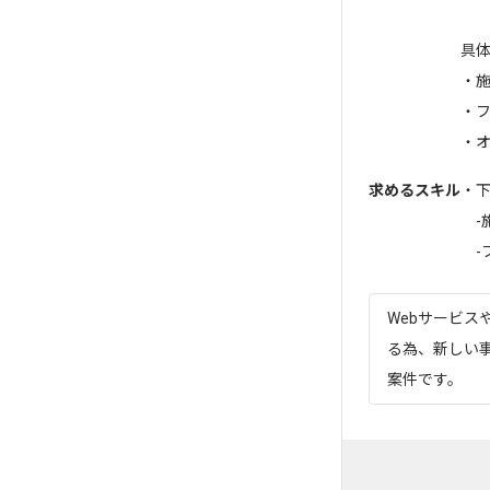
具
・施
・
・オ
求めるスキル
・
-施
-フ
Webサービ
る為、新しい
案件です。