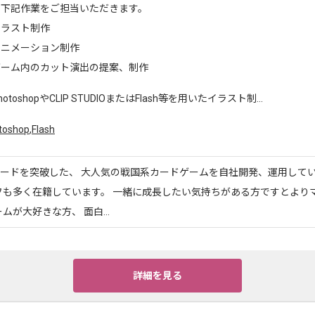
に下記作業をご担当いただきます。
イラスト制作
アニメーション制作
ゲーム内のカット演出の提案、制作
hotoshopやCLIP STUDIOまたはFlash等を用いたイラスト制...
toshop
,
Flash
ロードを突破した、 大人気の戦国系カードゲームを自社開発、運用して
フも多く在籍しています。 一緒に成長したい気持ちがある方ですとより
ムが大好きな方、 面白...
詳細を見る