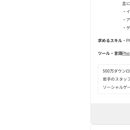
主
・
・
・
求めるスキル
・P
ツール・言語
Pho
500万ダウン
若手のスタッ
ソーシャルゲー