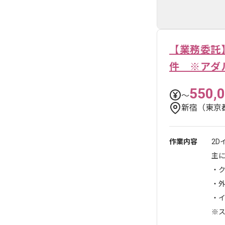
【業務委託】
件 ※アダ
550,
〜
新宿（東京
作業内容
2D
主
・
・
・
※ス