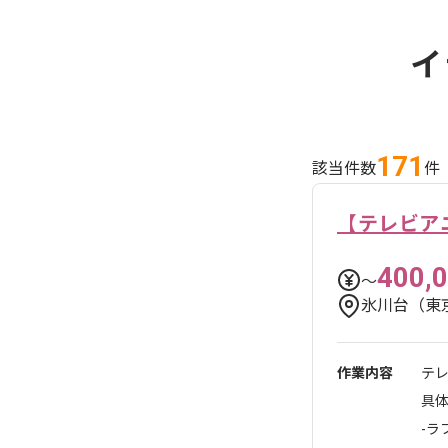
イ
171
該当件数
件
【テレビア
400,
〜
氷川台（東
作業内容
テ
具
-ラ