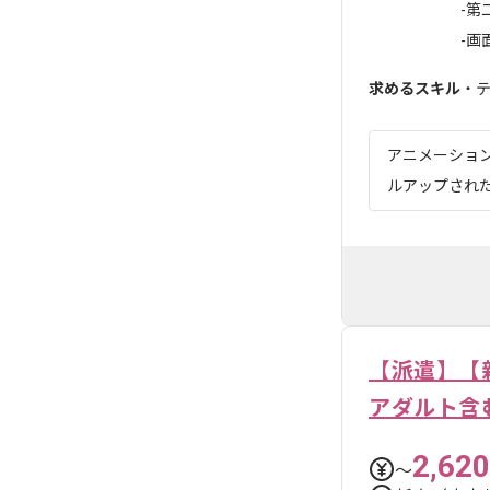
-第
-画
求めるスキル
・
アニメーショ
ルアップされ
【派遣】【新
アダルト含
2,620
〜