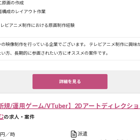
二原画の作成
面構成のレイアウト作業
テレビアニメ制作における原画制作経験
ンの映像制作を行っている企業でございます。 テレビアニメ制作に興味が
たい方、長期的に参画されたい方にオススメの案件です。
詳細を見る
規/運用ゲーム/VTuber】2Dアートディレクシ
む
の求人・案件
派遣
円／時