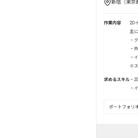
新宿（東京
作業内容
2D
主
・
・
・
※ス
求めるスキル
・2
・イ
ポートフォリ