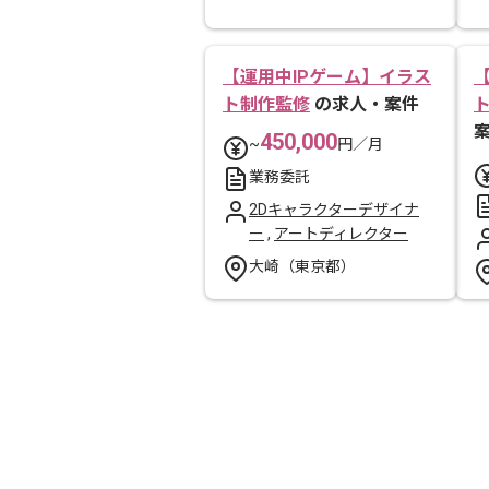
【運用中IPゲーム】イラス
ト制作監修
の求人・案件
450,000
~
円／月
業務委託
2Dキャラクターデザイナ
ー
,
アートディレクター
大崎（東京都）