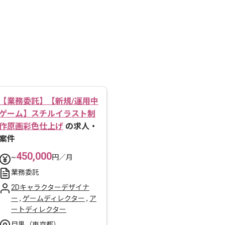
【業務委託】【新規/運用中
ゲーム】スチルイラスト制
作原画彩色仕上げ
の求人・
案件
450,000
~
円／月
業務委託
2Dキャラクターデザイナ
ー
,
ゲームディレクター
,
ア
ートディレクター
目黒（東京都）