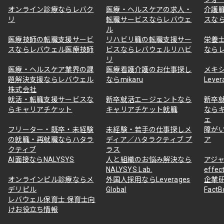
オンライン診療ならレバク
医療・ヘルスケアの求人・
介護
リ
転職サービスならレバウェ
スな
ル
医療技師の転職支援サービ
リハビリ職の転職支援サー
栄養
スならレバウェル医療技師
ビスならレバウェルリハビ
なら
リ
医療・ヘルスケア業界の課
医療看護介護のお仕事探し
メキ
題解決支援ならレバウェル
ならmikaru
Lever
株式会社
就活・転職支援サービスな
新卒就活エージェントなら
新卒
らキャリアチケット
キャリアチケット就職
なら
ェ
フリーター・既卒・未経験
未経験・若手の仕事探しメ
障が
の就職・再就職ならハタラ
ディア／ハタラクティブ プ
ア
クティブ
ラス
AI面接ならNALYSYS
人と組織のお悩み解決なら
アジャ
NALYSYS Lab.
effec
オンラインピル診療ならメ
外国人採用ならLeverages
企業
デリピル
Global
Fact
レバウェル保育士 保育士向
けお役立ち情報