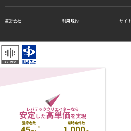
運営会社
利用規約
サイ
レバテッククリエイターなら
安定
高単価
した
を実現
登録者数
常時案件数
45
1,000
※