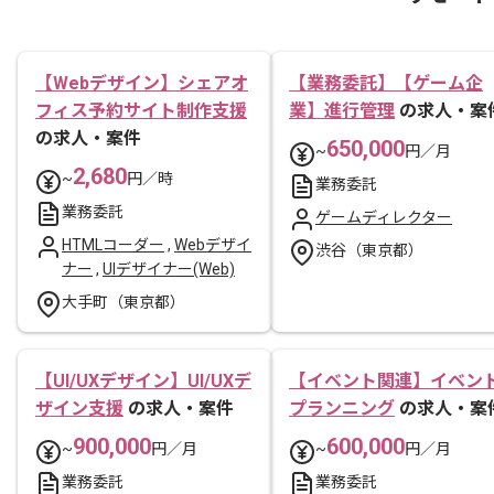
【Webデザイン】シェアオ
【業務委託】【ゲーム企
フィス予約サイト制作支援
業】進行管理
の求人・案
の求人・案件
650,000
~
円／月
2,680
~
円／時
業務委託
業務委託
ゲームディレクター
HTMLコーダー
,
Webデザイ
渋谷（東京都）
ナー
,
UIデザイナー(Web)
大手町（東京都）
【UI/UXデザイン】UI/UXデ
【イベント関連】イベン
ザイン支援
の求人・案件
プランニング
の求人・案
900,000
600,000
~
円／月
~
円／月
業務委託
業務委託