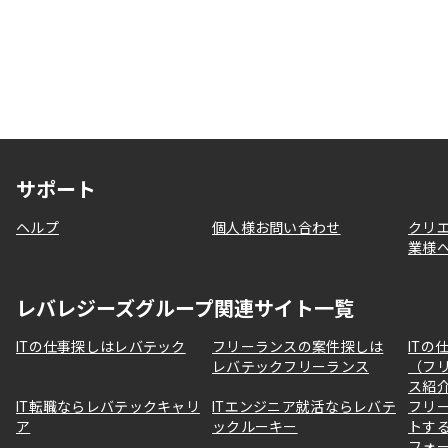
サポート
ヘルプ
個人様お問い合わせ
クリ
業様
レバレジーズグループ関連サイト一覧
ITの仕事探しはレバテック
フリーランスの案件探しは
ITの
レバテックフリーランス
（フ
ス紹
IT転職ならレバテックキャリ
ITエンジニア就活ならレバテ
フリ
ア
ックルーキー
トす
フォ