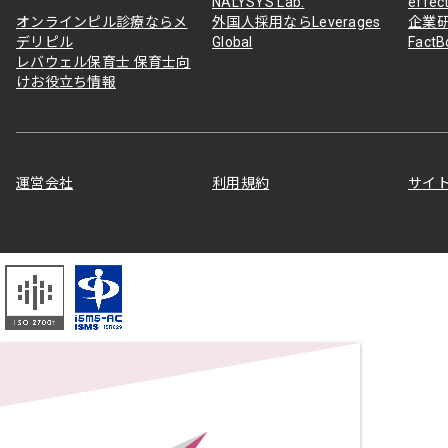
NALYSYS Lab.
effec
オンラインピル診療ならメ
外国人採用ならLeverages
企業
デリピル
Global
Fact
レバウェル保育士 保育士向
けお役立ち情報
運営会社
利用規約
サイ