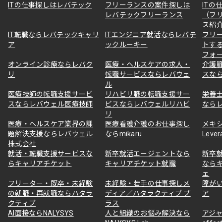
ITの仕事探しはレバテック
フリーランスの案件探しは
ITの
レバテックフリーランス
（フ
ス紹
IT転職ならレバテックキャリ
ITエンジニア就活ならレバテ
フリ
ア
ックルーキー
トす
フォ
オンライン診療ならレバク
医療・ヘルスケアの求人・
介護
リ
転職サービスならレバウェ
スな
ル
医療技師の転職支援サービ
リハビリ職の転職支援サー
栄養
スならレバウェル医療技師
ビスならレバウェルリハビ
なら
リ
医療・ヘルスケア業界の課
医療看護介護のお仕事探し
メキ
題解決支援ならレバウェル
ならmikaru
Lever
株式会社
就活・転職支援サービスな
新卒就活エージェントなら
新卒
らキャリアチケット
キャリアチケット就職
なら
ェ
フリーター・既卒・未経験
未経験・若手の仕事探しメ
障が
の就職・再就職ならハタラ
ディア／ハタラクティブ プ
ア
クティブ
ラス
AI面接ならNALYSYS
人と組織のお悩み解決なら
アジャ