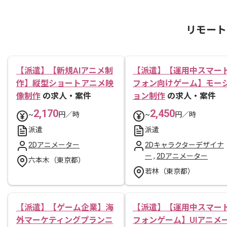
リモート
【派遣】【新規AIアニメ制
【派遣】【運用中スマー
作】縦型ショートアニメ映
フォン向けゲーム】モー
像制作
の求人・案件
ョン制作
の求人・案件
2,170
2,450
~
円／時
~
円／時
派遣
派遣
2Dアニメーター
2Dキャラクターデザイナ
ー
,
2Dアニメーター
六本木（東京都）
若林（東京都）
【派遣】【ゲーム企業】海
【派遣】【運用中スマー
外マーケティングプランニ
フォンゲーム】UIアニメ