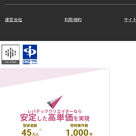
運営会社
利用規約
サイ
レバテッククリエイターなら
安定
高単価
した
を実現
登録者数
常時案件数
45
1,000
※
万人
件