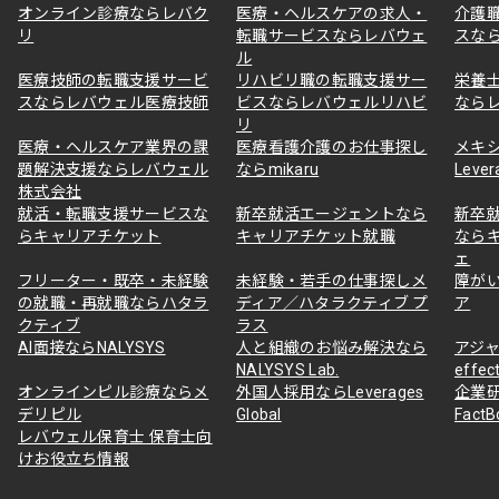
オンライン診療ならレバク
医療・ヘルスケアの求人・
介護
リ
転職サービスならレバウェ
スな
ル
医療技師の転職支援サービ
リハビリ職の転職支援サー
栄養
スならレバウェル医療技師
ビスならレバウェルリハビ
なら
リ
医療・ヘルスケア業界の課
医療看護介護のお仕事探し
メキ
題解決支援ならレバウェル
ならmikaru
Lever
株式会社
就活・転職支援サービスな
新卒就活エージェントなら
新卒
らキャリアチケット
キャリアチケット就職
なら
ェ
フリーター・既卒・未経験
未経験・若手の仕事探しメ
障が
の就職・再就職ならハタラ
ディア／ハタラクティブ プ
ア
クティブ
ラス
AI面接ならNALYSYS
人と組織のお悩み解決なら
アジャ
NALYSYS Lab.
effec
オンラインピル診療ならメ
外国人採用ならLeverages
企業
デリピル
Global
Fact
レバウェル保育士 保育士向
けお役立ち情報