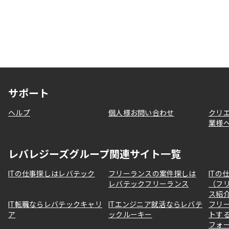
サポート
ヘルプ
個人様お問い合わせ
クリ
業様
レバレジーズグループ関連サイト一覧
ITの仕事探しはレバテック
フリーランスの案件探しは
ITの
レバテックフリーランス
（フ
ス紹
IT転職ならレバテックキャリ
ITエンジニア就活ならレバテ
フリ
ア
ックルーキー
トす
フォ