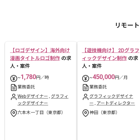
リモート
【ロゴデザイン】海外向け
【遊技機向け】 2Dグラフ
漫画タイトルロゴ制作
の求
ィックデザイン制作
の求
人・案件
人・案件
1,780
450,000
~
円／時
~
円／月
業務委託
業務委託
Webデザイナー
,
グラフィ
グラフィックデザイナ
ックデザイナー
ー
,
アートディレクター
六本木一丁目（東京都）
神田（東京都）