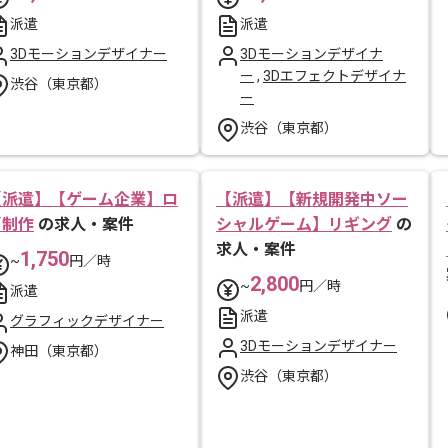
派遣
派遣
3Dモーションデザイナー
3Dモーションデザイナ
ー
,
3Dエフェクトデザイナ
渋谷（東京都）
ー
渋谷（東京都）
【派遣】【ゲーム企業】ロ
【派遣】【新規開発中ソー
ゴ制作
の求人・案件
シャルゲーム】リギング
の
求人・案件
1,750
~
円／時
2,800
~
円／時
派遣
派遣
グラフィックデザイナー
3Dモーションデザイナー
神田（東京都）
渋谷（東京都）