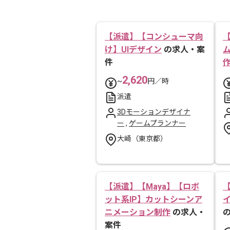
【派遣】【コンシューマ向
け】UIデザイン
の求人・案
件
2,620
~
円／時
派遣
3Dモーションデザイナ
ー
,
ゲームプランナー
大崎（東京都）
【派遣】【Maya】【ロボ
ット系IP】カットシーンア
ニメーション制作
の求人・
案件