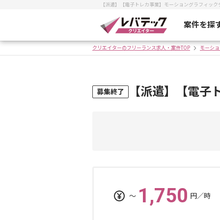
【派遣】【電子トレカ事業】モーショングラフィック
案件を探
クリエイターのフリーランス求人・案件TOP
モーショ
【派遣】【電子
募集終了
1,750
〜
円／時