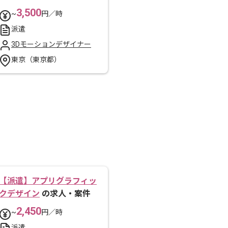
3,500
~
円／時
派遣
3Dモーションデザイナー
東京（東京都）
【派遣】アプリグラフィッ
クデザイン
の求人・案件
2,450
~
円／時
派遣