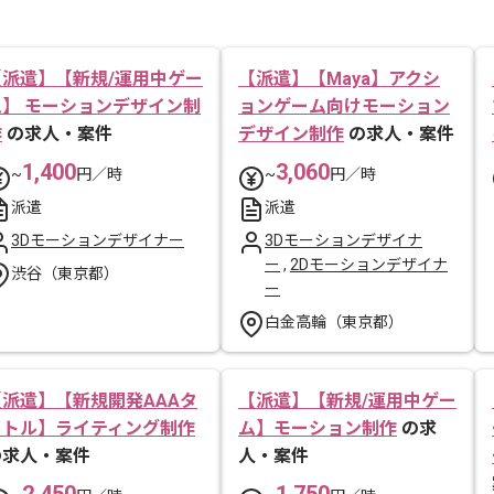
【派遣】【新規/運用中ゲー
【派遣】【Maya】アクシ
ム】 モーションデザイン制
ョンゲーム向けモーション
作
の求人・案件
デザイン制作
の求人・案件
1,400
3,060
~
円／時
~
円／時
派遣
派遣
3Dモーションデザイナー
3Dモーションデザイナ
ー
,
2Dモーションデザイナ
渋谷（東京都）
ー
白金高輪（東京都）
【派遣】【新規開発AAAタ
【派遣】【新規/運用中ゲー
イトル】ライティング制作
ム】モーション制作
の求
の求人・案件
人・案件