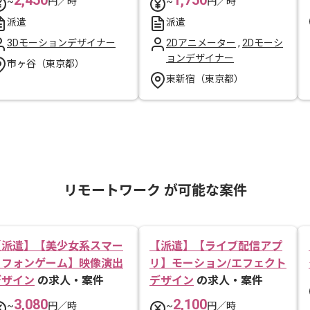
2,450
1,750
~
円／時
~
円／時
派遣
派遣
3Dモーションデザイナー
2Dアニメーター
,
2Dモーシ
ョンデザイナー
市ヶ谷（東京都）
東新宿（東京都）
リモートワーク が可能な案件
【派遣】【美少女系スマー
【派遣】【ライブ配信アプ
トフォンゲーム】映像演出
リ】モーション/エフェクト
デザイン
の求人・案件
デザイン
の求人・案件
3,080
2,100
~
円／時
~
円／時