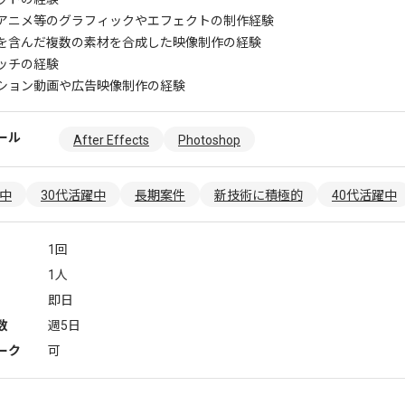
アニメ等のグラフィックやエフェクトの制作経験
を含んだ複数の素材を合成した映像制作の経験
ッチの経験
ション動画や広告映像制作の経験
ール
After Effects
Photoshop
躍中
30代活躍中
長期案件
新技術に積極的
40代活躍中
1回
1人
即日
数
週5日
ーク
可