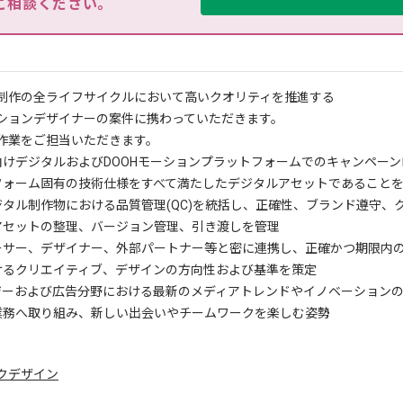
ご相談ください。
制作の全ライフサイクルにおいて高いクオリティを推進する
ョンデザイナーの案件に携わっていただきます。
作業をご担当いただきます。
場向けデジタルおよびDOOHモーションプラットフォームでのキャンペー
トフォーム固有の技術仕様をすべて満たしたデジタルアセットであること
デジタル制作物における品質管理(QC)を統括し、正確性、ブランド遵守
ルアセットの整理、バージョン管理、引き渡しを管理
ューサー、デザイナー、外部パートナー等と密に連携し、正確かつ期限内
おけるクリエイティブ、デザインの方向性および基準を策定
ロジーおよび広告分野における最新のメディアトレンドやイノベーション
に業務へ取り組み、新しい出会いやチームワークを楽しむ姿勢
クデザイン