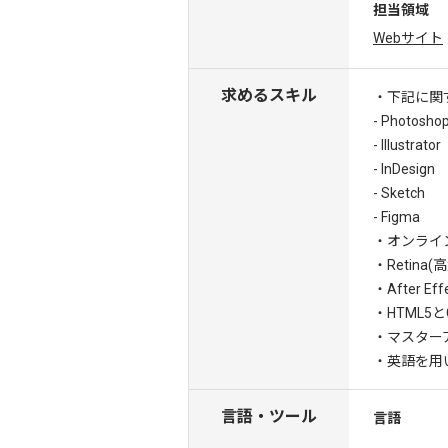
担当領域
Webサイト
求めるスキル
・下記に関
- Photosho
- Illustrator
- InDesign
- Sketch
- Figma
・オンライ
・Retin
・After E
・HTML5
・マスター
・英語を用
言語・ツール
言語