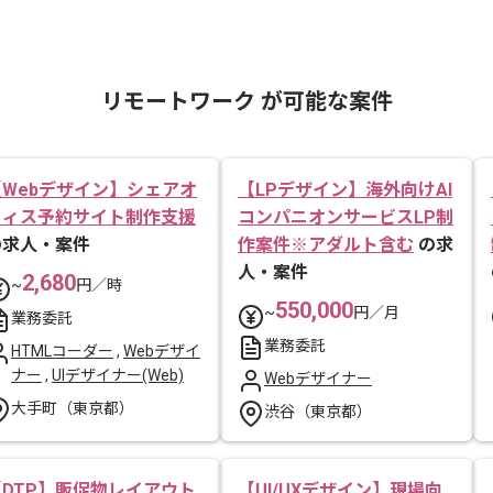
リモートワーク が可能な案件
【Webデザイン】シェアオ
【LPデザイン】海外向けAI
フィス予約サイト制作支援
コンパニオンサービスLP制
の求人・案件
作案件※アダルト含む
の求
人・案件
2,680
~
円／時
550,000
~
円／月
業務委託
業務委託
HTMLコーダー
,
Webデザイ
ナー
,
UIデザイナー(Web)
Webデザイナー
大手町（東京都）
渋谷（東京都）
【DTP】販促物レイアウト
【UI/UXデザイン】現場向