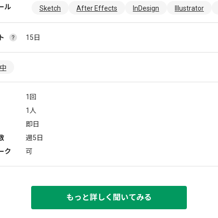
ール
Sketch
After Effects
InDesign
Illustrator
ト
15日
躍中
1回
1人
即日
数
週5日
ーク
可
もっと詳しく聞いてみる