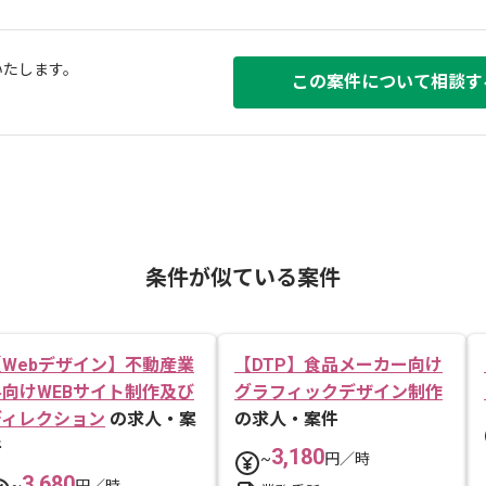
いたします。
この案件について相談す
条件が似ている案件
【Webデザイン】不動産業
【DTP】食品メーカー向け
界向けWEBサイト制作及び
グラフィックデザイン制作
ディレクション
の求人・案
の求人・案件
件
3,180
~
円／時
3,680