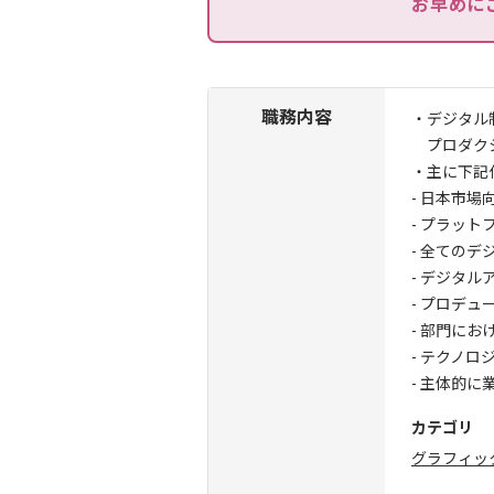
お早めに
職務内容
・デジタル
プロダクシ
・主に下記
- 日本市
- プラッ
- 全ての
- デジタ
- プロデ
- 部門に
- テクノ
- 主体的
カテゴリ
グラフィッ