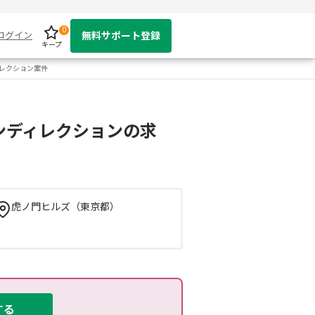
0
ログイン
無料サポート登録
キープ
レクション案件
ンディレクションの求
虎ノ門ヒルズ（東京都）
する