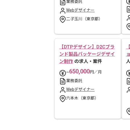
業務委託
Webデザイナー
二子玉川（東京都）
【DTPデザイン】D2Cブラ
ンド製品パッケージデザイ
ン制作
の求人・案件
650,000
~
円／月
業務委託
Webデザイナー
六本木（東京都）