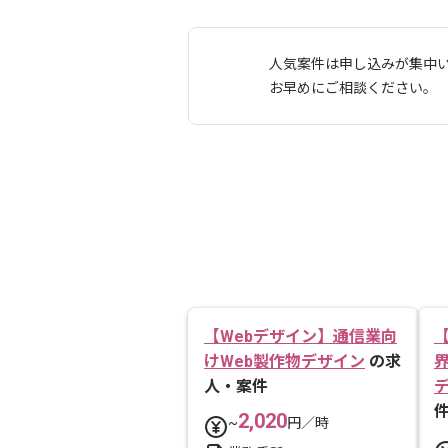
人気案件は申し込みが集中
お早めにご相談ください。
【Webデザイン】通信業向
けWeb製作物デザイン
の求
人・案件
2,020
~
円／時