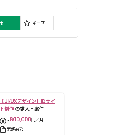
る
キープ
【UI/UXデザイン】IDサイ
ト制作
の求人・案件
800,000
~
円／月
業務委託