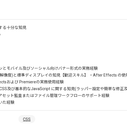
する十分な知見
p
ンとモバイル及びソーシャル向けバナー形式の実務経験
a(高解像度)と標準ディスプレイの知見
【歓迎スキル】 ・After Effects の
ffectsおよび Premiereの実務使用経験
とCSS及び基本的なJavaScript に関する知見(ラッパー設定や簡単な修正及
アセット監査またはファイル管理ワークフローのサポート経験
いた経験
CSS