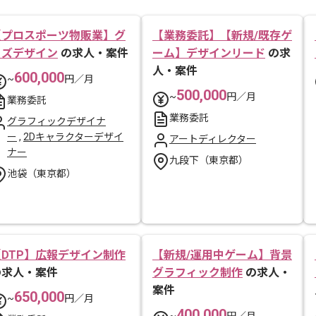
【プロスポーツ物販業】グ
【業務委託】【新規/既存ゲ
ッズデザイン
の求人・案件
ーム】デザインリード
の求
人・案件
600,000
~
円／月
500,000
~
円／月
業務委託
業務委託
グラフィックデザイナ
ー
,
2Dキャラクターデザイ
アートディレクター
ナー
九段下（東京都）
池袋（東京都）
【DTP】広報デザイン制作
【新規/運用中ゲーム】背景
の求人・案件
グラフィック制作
の求人・
案件
650,000
~
円／月
400,000