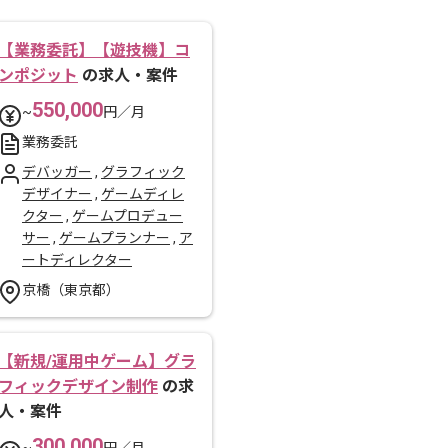
【業務委託】【遊技機】コ
ンポジット
の求人・案件
550,000
~
円／月
業務委託
デバッガー
,
グラフィック
デザイナー
,
ゲームディレ
クター
,
ゲームプロデュー
サー
,
ゲームプランナー
,
ア
ートディレクター
京橋（東京都）
【新規/運用中ゲーム】グラ
フィックデザイン制作
の求
人・案件
300,000