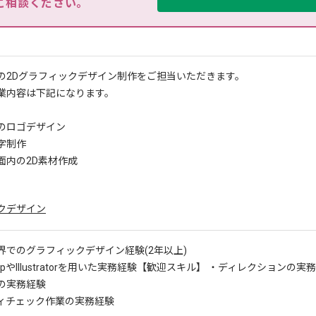
ご相談ください。
の2Dグラフィックデザイン制作をご担当いただきます。
業内容は下記になります。
のロゴデザイン
字制作
面内の2D素材作成
クデザイン
界でのグラフィックデザイン経験(2年以上)
opやIllustratorを用いた実務経験
【歓迎スキル】 ・ディレクションの実
の実務経験
ィチェック作業の実務経験