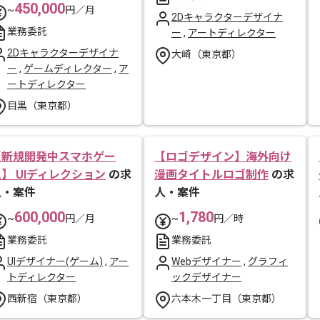
450,000
~
円／月
2Dキャラクターデザイナ
業務委託
ー
,
アートディレクター
2Dキャラクターデザイナ
大崎（東京都）
ー
,
ゲームディレクター
,
ア
ートディレクター
目黒（東京都）
【新規開発中スマホゲー
【ロゴデザイン】海外向け
】 UIディレクション
の求
漫画タイトルロゴ制作
の求
人・案件
人・案件
600,000
1,780
~
円／月
~
円／時
業務委託
業務委託
UIデザイナー(ゲーム)
,
アー
Webデザイナー
,
グラフィ
トディレクター
ックデザイナー
西新宿（東京都）
六本木一丁目（東京都）