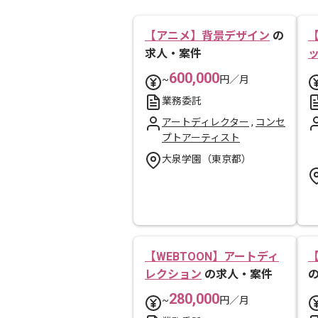
【アニメ】背景デザイン
の
求人・案件
600,000
~
円／月
業務委託
アートディレクター
,
コンセ
プトアーティスト
大泉学園（東京都）
【WEBTOON】アートディ
レクション
の求人・案件
280,000
~
円／月