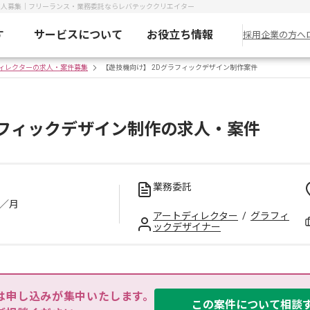
求人募集｜フリーランス・業務委託ならレバテッククリエイター
す
サービスについて
お役立ち情報
採用企業の方へ
ィレクターの求人・案件募集
【遊技機向け】 2Dグラフィックデザイン制作案件
ラフィックデザイン制作の求人・案件
業務委託
／月
アートディレクター
/
グラフィ
ックデザイナー
は申し込みが集中いたします。

この案件について相談