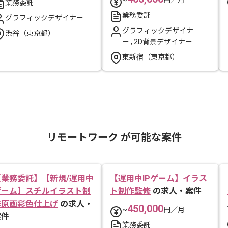
~
円／月
業務委託
業務委託
グラフィックデザイナー
グラフィックデザイナ
渋谷（東京都）
ー
,
2D背景デザイナー
東新宿（東京都）
リモートワーク が可能な案件
【業務委託】【新規/運用中
【運用中IPゲーム】イラス
ゲーム】スチルイラスト制
ト制作監修
の求人・案件
作原画彩色仕上げ
の求人・
450,000
~
円／月
案件
業務委託