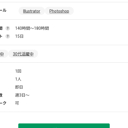
ール
Illustrator
Photoshop
間
140時間〜180時間
ト
15日
躍中
30代活躍中
1回
1人
即日
数
週3日〜
ーク
可