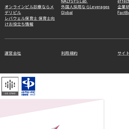
NALYSYS Lab.
effec
オンラインピル診療ならメ
外国人採用ならLeverages
企業
デリピル
Global
Fact
レバウェル保育士 保育士向
けお役立ち情報
運営会社
利用規約
サイ