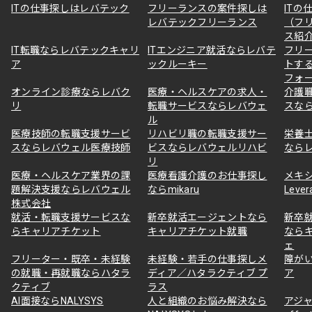
ITの仕事探しはレバテック
フリーランスの案件探しは
ITの
レバテックフリーランス
（フ
ス紹
IT転職ならレバテックキャリ
ITエンジニア就活ならレバテ
フリ
ア
ックルーキー
トす
フォ
オンライン診療ならレバク
医療・ヘルスケアの求人・
介護
リ
転職サービスならレバウェ
スな
ル
医療技師の転職支援サービ
リハビリ職の転職支援サー
栄養
スならレバウェル医療技師
ビスならレバウェルリハビ
なら
リ
医療・ヘルスケア業界の課
医療看護介護のお仕事探し
メキ
題解決支援ならレバウェル
ならmikaru
Lever
株式会社
就活・転職支援サービスな
新卒就活エージェントなら
新卒
らキャリアチケット
キャリアチケット就職
なら
ェ
フリーター・既卒・未経験
未経験・若手の仕事探しメ
障が
の就職・再就職ならハタラ
ディア／ハタラクティブ プ
ア
クティブ
ラス
AI面接ならNALYSYS
人と組織のお悩み解決なら
アジャ