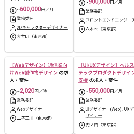
900,000
~
円／月
600,000
~
円／月
業務委託
業務委託
フロントエンドエンジニ
2Dキャラクターデザイナー
六本木（東京都）
大井町（東京都）
【Webデザイン】通信業向
【UI/UXデザイン】ヘルス
けWeb製作物デザイン
の求
テックプロダクトデザイ
人・案件
支援
の求人・案件
2,020
550,000
~
円／時
~
円／月
業務委託
業務委託
Webデザイナー
UIデザイナー(Web)
,
UXデ
ザイナー
二子玉川（東京都）
虎ノ門（東京都）