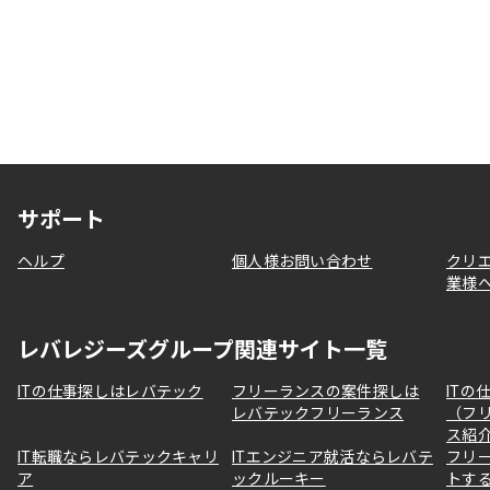
サポート
ヘルプ
個人様お問い合わせ
クリ
業様
レバレジーズグループ関連サイト一覧
ITの仕事探しはレバテック
フリーランスの案件探しは
ITの
レバテックフリーランス
（フ
ス紹
IT転職ならレバテックキャリ
ITエンジニア就活ならレバテ
フリ
ア
ックルーキー
トす