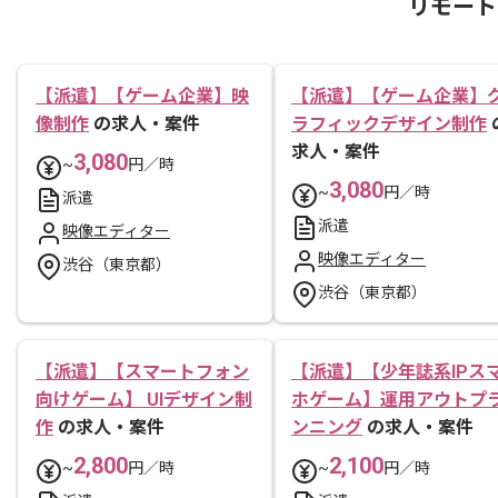
リモート
【派遣】【ゲーム企業】映
【派遣】【ゲーム企業】
像制作
の求人・案件
ラフィックデザイン制作
求人・案件
3,080
~
円／時
3,080
~
円／時
派遣
派遣
映像エディター
映像エディター
渋谷（東京都）
渋谷（東京都）
【派遣】【スマートフォン
【派遣】【少年誌系IPス
向けゲーム】 UIデザイン制
ホゲーム】運用アウトプ
作
の求人・案件
ンニング
の求人・案件
2,800
2,100
~
円／時
~
円／時