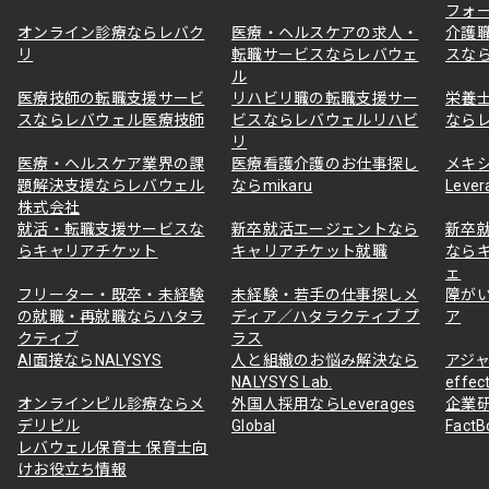
フォ
オンライン診療ならレバク
医療・ヘルスケアの求人・
介護
リ
転職サービスならレバウェ
スな
ル
医療技師の転職支援サービ
リハビリ職の転職支援サー
栄養
スならレバウェル医療技師
ビスならレバウェルリハビ
なら
リ
医療・ヘルスケア業界の課
医療看護介護のお仕事探し
メキ
題解決支援ならレバウェル
ならmikaru
Lever
株式会社
就活・転職支援サービスな
新卒就活エージェントなら
新卒
らキャリアチケット
キャリアチケット就職
なら
ェ
フリーター・既卒・未経験
未経験・若手の仕事探しメ
障が
の就職・再就職ならハタラ
ディア／ハタラクティブ プ
ア
クティブ
ラス
AI面接ならNALYSYS
人と組織のお悩み解決なら
アジャ
NALYSYS Lab.
effec
オンラインピル診療ならメ
外国人採用ならLeverages
企業
デリピル
Global
Fact
レバウェル保育士 保育士向
けお役立ち情報