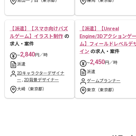
青山一丁目（東京都）
練馬（東京都）
【派遣】【スマホ向けパズ
【派遣】【Unreal
ルゲーム】イラスト制作
の
Engine/3Dアクションゲ
求人・案件
ム】フィールドレベルデ
イン
の求人・案件
2,840
~
円／時
2,450
~
円／時
派遣
派遣
2Dキャラクターデザイナ
ー
,
2D背景デザイナー
ゲームプランナー
大崎（東京都）
東京（東京都）