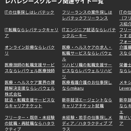
レバレジーズグループ関連サイト一覧
ITの仕事探しはレバテック
フリーランスの案件探しは
ITの
レバテックフリーランス
（フ
ス紹
IT転職ならレバテックキャリ
ITエンジニア就活ならレバテ
フリ
ア
ックルーキー
トす
フォ
オンライン診療ならレバク
医療・ヘルスケアの求人・
介護
リ
転職サービスならレバウェ
スな
ル
医療技師の転職支援サービ
リハビリ職の転職支援サー
栄養
スならレバウェル医療技師
ビスならレバウェルリハビ
なら
リ
医療・ヘルスケア業界の課
医療看護介護のお仕事探し
メキ
題解決支援ならレバウェル
ならmikaru
Lever
株式会社
就活・転職支援サービスな
新卒就活エージェントなら
新卒
らキャリアチケット
キャリアチケット就職
なら
ェ
フリーター・既卒・未経験
未経験・若手の仕事探しメ
障が
の就職・再就職ならハタラ
ディア／ハタラクティブ プ
ア
クティブ
ラス