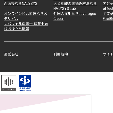
AI面接ならNALYSYS
人と組織のお悩み解決なら
アジャ
NALYSYS Lab.
effec
オンラインピル診療ならメ
外国人採用ならLeverages
企業
デリピル
Global
Fact
レバウェル保育士 保育士向
けお役立ち情報
運営会社
利用規約
サイ