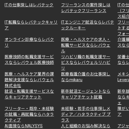
ITの仕事探しはレバテック
フリーランスの案件探しは
ITの
レバテックフリーランス
（フ
ス紹
IT転職ならレバテックキャリ
ITエンジニア就活ならレバテ
フリ
ア
ックルーキー
トす
フォ
オンライン診療ならレバク
医療・ヘルスケアの求人・
介護
リ
転職サービスならレバウェ
スな
ル
医療技師の転職支援サービ
リハビリ職の転職支援サー
栄養
スならレバウェル医療技師
ビスならレバウェルリハビ
なら
リ
医療・ヘルスケア業界の課
医療看護介護のお仕事探し
メキ
題解決支援ならレバウェル
ならmikaru
Lever
株式会社
就活・転職支援サービスな
新卒就活エージェントなら
新卒
らキャリアチケット
キャリアチケット就職
なら
ェ
フリーター・既卒・未経験
未経験・若手の仕事探しメ
障が
の就職・再就職ならハタラ
ディア／ハタラクティブ プ
ア
クティブ
ラス
AI面接ならNALYSYS
人と組織のお悩み解決なら
アジャ